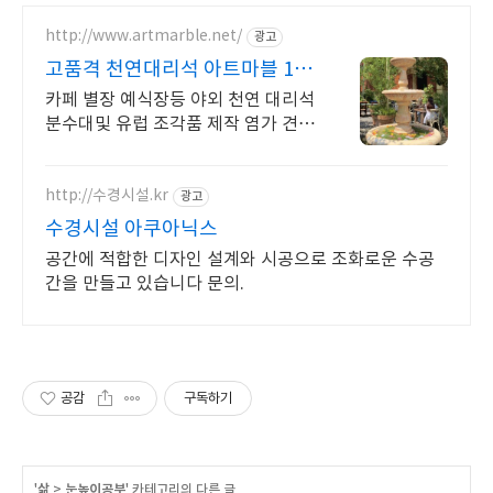
http://www.artmarble.net/
광고
고품격 천연대리석 아트마블 10
0%차별화된 포토죤 완성
카페 별장 예식장등 야외 천연 대리석
분수대및 유럽 조각품 제작 염가 견적
본사
http://수경시설.kr
광고
수경시설 아쿠아닉스
공간에 적합한 디자인 설계와 시공으로 조화로운 수공
간을 만들고 있습니다 문의.
공감
구독하기
'
삶
>
눈높이공부
' 카테고리의 다른 글