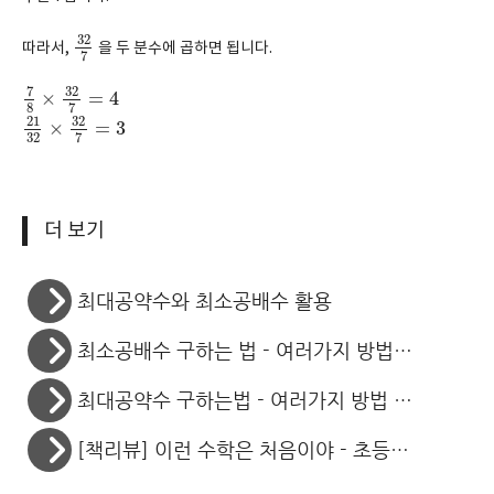
32
7
32
따라서,
을 두 분수에 곱하면 됩니다.
7
7
8
×
32
7
=
4
7
32
×
=
4
8
7
21
32
×
32
7
=
3
32
21
×
=
3
32
7
더 보기
최대공약수와 최소공배수 활용
최소공배수 구하는 법 - 여러가지 방법 비교
최대공약수 구하는법 - 여러가지 방법 비교
[책리뷰] 이런 수학은 처음이야 - 초등수학/중등수학 삼각형 다시 보기