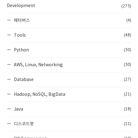
(273)
Development
(4)
메타버스
(48)
Tools
(30)
Python
(30)
AWS, Linux, Networking
(27)
Database
(21)
Hadoop, NoSQL, BigData
(18)
Java
(11)
디스코드봇