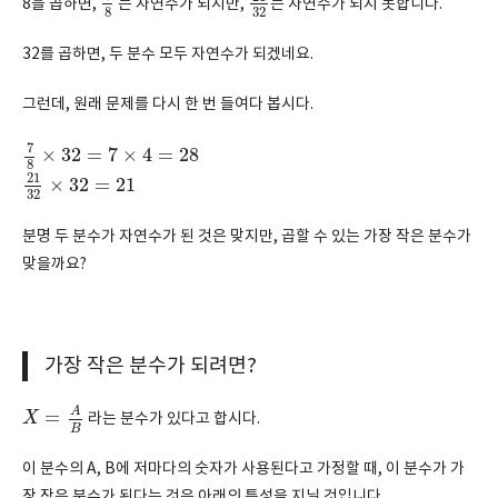
8을 곱하면,
는 자연수가 되지만,
는 자연수가 되지 못합니다.
8
32
32를 곱하면, 두 분수 모두 자연수가 되겠네요.
그런데, 원래 문제를 다시 한 번 들여다 봅시다.
7
8
×
32
=
7
×
4
=
28
7
×
32
=
7
×
4
=
28
8
21
32
×
32
=
21
21
×
32
=
21
32
분명 두 분수가 자연수가 된 것은 맞지만, 곱할 수 있는 가장 작은 분수가
맞을까요?
가장 작은 분수가 되려면?
X
=
A
B
A
=
X
라는 분수가 있다고 합시다.
B
이 분수의 A, B에 저마다의 숫자가 사용된다고 가정할 때, 이 분수가 가
장 작은 분수가 된다는 것은 아래의 특성을 지닐 것입니다.