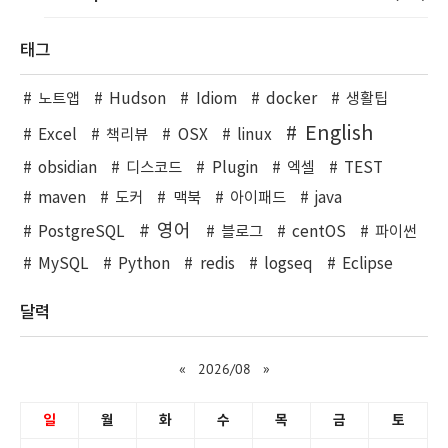
태그
노트앱
Hudson
Idiom
docker
생활팁
English
Excel
책리뷰
OSX
linux
obsidian
디스코드
Plugin
엑셀
TEST
maven
도커
맥북
아이패드
java
영어
PostgreSQL
블로그
centOS
파이썬
MySQL
Python
redis
logseq
Eclipse
달력
«
2026/08
»
일
월
화
수
목
금
토