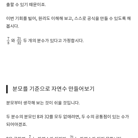
출할 수 있기 때문이죠.
이번 기회를 빌어, 원리도 이해해 보고, 스스로 공식을 만들 수 있도록 해
봅시다.
7
8
21
32
7
21
와
두 개의 분수가 있다고 가정합시다.
8
32
분모를 기준으로 자연수 만들어보기
분모부터 생각해 보는 것이 쉬울 것입니다.
두 분수의 분모인 8과 32를 모두 없애려면, 두 수의 공통점이 있는 수가
되어야겠죠.
7
8
21
32
7
21