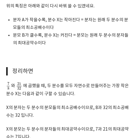
위의 특징은 아래와 같이 다시 바꿔 쓸 수 있겠네요.
분자 A가 작을수록, 분수 X는 작아진다 = 분자는 원래 두 분수의 분
모들의 최소공배수이다
분모 B가 클수록, 분수 X는 커진다 = 분모는 원래 두 분수의 분자들
의 최대공약수이다
정리하면
7
8
21
32
7
21
와
에 곱했을 때, 두 분수를 모두 자연수로 만들어주는 가장 작은
8
32
분수 X는 다음과 같이 구할 수 있습니다.
X의 분자는 두 분수의 분모들의 최소공배수이므로, 8과 32의 최소공배
수는 32 입니다.
X의 분모는 두 분수의 분자들의 최대공약수이므로, 7과 21의 최대공약
수는 7입니다.