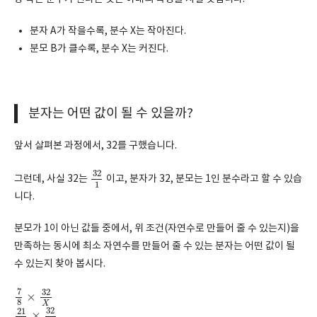
분자 A가 작을수록, 분수 X는 작아진다.
분모 B가 클수록, 분수 X는 커진다.
분자는 어떤 값이 될 수 있을까?
앞서 살펴본 과정에서, 32를 구했습니다.
32
1
32
그런데, 사실 32는
이고, 분자가 32, 분모는 1인 분수라고 할 수 있습
1
니다.
분모가 1이 아닌 값들 중에서, 위 조건(자연수로 만들어 줄 수 있는지)을
만족하는 동시에 최소 자연수를 만들어 줄 수 있는 분자는 어떤 값이 될
수 있는지 찾아 봅시다.
7
8
×
32
X
7
32
×
8
X
21
32
×
32
X
32
21
×