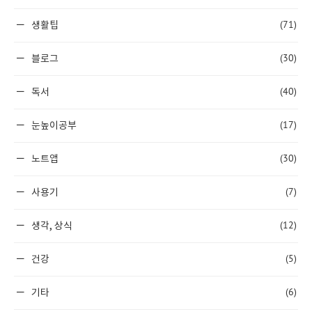
(71)
생활팁
(30)
블로그
(40)
독서
(17)
눈높이공부
(30)
노트앱
(7)
사용기
(12)
생각, 상식
(5)
건강
(6)
기타