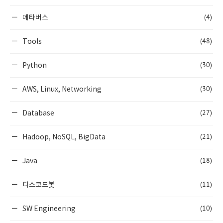
(4)
메타버스
(48)
Tools
(30)
Python
(30)
AWS, Linux, Networking
(27)
Database
(21)
Hadoop, NoSQL, BigData
(18)
Java
(11)
디스코드봇
(10)
SW Engineering