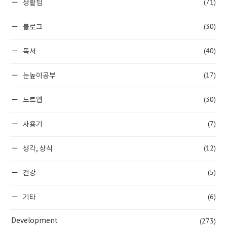
(71)
생활팁
(30)
블로그
(40)
독서
(17)
눈높이공부
(30)
노트앱
(7)
사용기
(12)
생각, 상식
(5)
건강
(6)
기타
(273)
Development