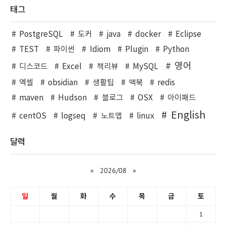
태그
PostgreSQL
도커
java
docker
Eclipse
TEST
파이썬
Idiom
Plugin
Python
영어
디스코드
Excel
책리뷰
MySQL
엑셀
obsidian
생활팁
맥북
redis
maven
Hudson
블로그
OSX
아이패드
English
centOS
logseq
노트앱
linux
달력
«
2026/08
»
일
월
화
수
목
금
토
1