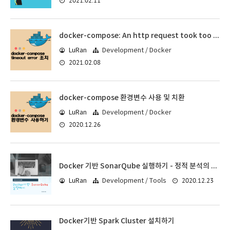
2021.02.11
docker-compose: An http request took too long to complete 에러?
LuRan
Development / Docker
2021.02.08
docker-compose 환경변수 사용 및 치환
LuRan
Development / Docker
2020.12.26
Docker 기반 SonarQube 실행하기 - 정적 분석의 준비
2020.12.23
LuRan
Development / Tools
Docker기반 Spark Cluster 설치하기