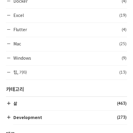
(4)
Docker
(19)
Excel
(4)
Flutter
(25)
Mac
(9)
Windows
(13)
팁, 기타
카테고리
(463)
삶
(273)
Development