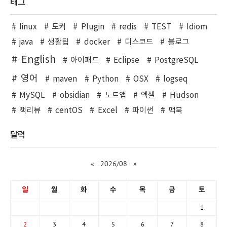
태그
linux
도커
Plugin
redis
TEST
Idiom
java
생활팁
docker
디스코드
블로그
English
아이패드
Eclipse
PostgreSQL
영어
maven
Python
OSX
logseq
MySQL
obsidian
노트앱
엑셀
Hudson
책리뷰
centOS
Excel
파이썬
맥북
달력
«
2026/08
»
일
월
화
수
목
금
토
1
2
3
4
5
6
7
8