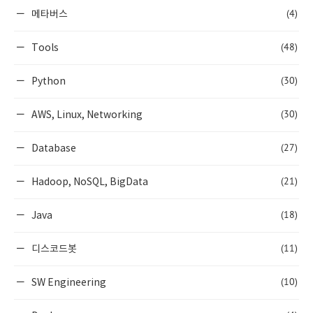
(4)
메타버스
(48)
Tools
(30)
Python
(30)
AWS, Linux, Networking
(27)
Database
(21)
Hadoop, NoSQL, BigData
(18)
Java
(11)
디스코드봇
(10)
SW Engineering