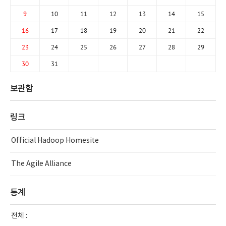
9
10
11
12
13
14
15
16
17
18
19
20
21
22
23
24
25
26
27
28
29
30
31
보관함
링크
Official Hadoop Homesite
The Agile Alliance
통계
전체 :