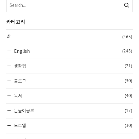
카테고리
(463)
삶
(245)
English
(71)
생활팁
(30)
블로그
(40)
독서
(17)
눈높이공부
(30)
노트앱