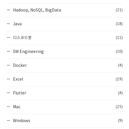
(21)
Hadoop, NoSQL, BigData
(18)
Java
(11)
디스코드봇
(10)
SW Engineering
(4)
Docker
(19)
Excel
(4)
Flutter
(25)
Mac
(9)
Windows