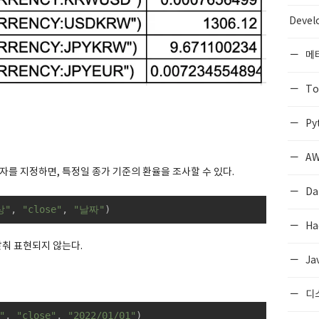
Devel
메
To
Py
AW
 인자를 지정하면, 특정일 종가 기준의 환율을 조사할 수 있다.
Da
상"
, 
"close"
, 
"날짜"
)
Ha
맞춰 표현되지 않는다.
Ja
디
"
, 
"close"
, 
"2022/01/01"
)