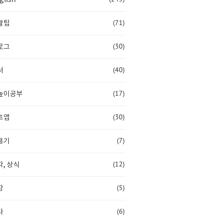
(71)
활팁
(30)
로그
(40)
서
(17)
높이공부
(30)
트앱
(7)
용기
(12)
, 상식
(5)
강
(6)
타