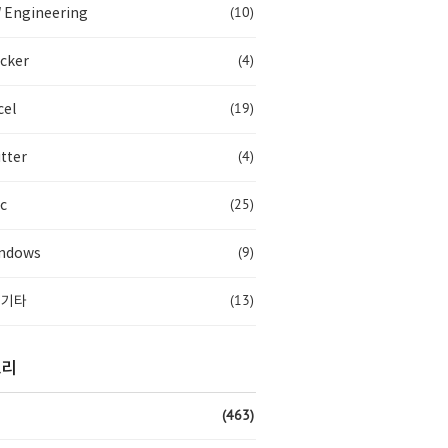
(10)
 Engineering
(4)
cker
(19)
cel
(4)
tter
(25)
c
(9)
ndows
(13)
 기타
고리
(463)