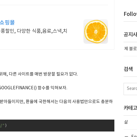
Foll
박쇼핑몰
폭풍할인, 다양한 식품,음료,스낵,치
공지
제 블로
검색
해, 다른 사이트를 매번 방문할 필요가 없다.
OGLEFINANCE() 함수를 익혀보자.
인자를 받아들이지만, 환율에 국한해서는 다음의 사용법만으로도 충분하
카테
삶
상"
)
En