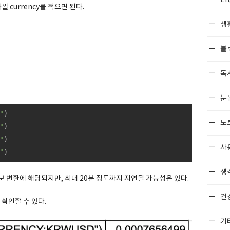
뀔 currency를 적으면 된다.
생
블
독
눈
"
)

노
"
)

"
)

사
"
)
생각
 변환에 해당되지만, 최대 20분 정도까지 지연될 가능성은 있다.
건
 확인할 수 있다.
기