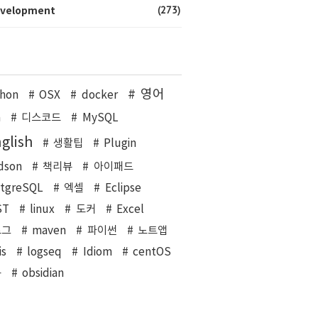
(273)
velopment
영어
hon
OSX
docker
a
디스코드
MySQL
glish
생활팁
Plugin
dson
책리뷰
아이패드
stgreSQL
엑셀
Eclipse
ST
linux
도커
Excel
로그
maven
파이썬
노트앱
is
logseq
Idiom
centOS
북
obsidian