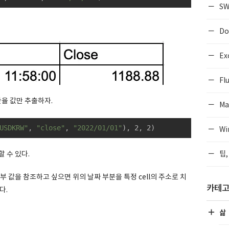
SW
Do
Ex
Flu
환율 값만 추출하자.
Ma
USDKRW"
, 
"close"
, 
"2022/01/01"
), 2, 2)
Wi
팁,
 수 있다.
부 값을 참조하고 싶으면 위의 날짜 부분을 특정 cell의 주소로 치
카테
다.
삶