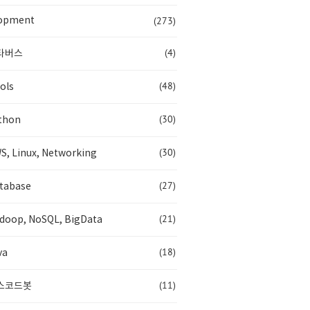
(273)
opment
(4)
타버스
(48)
ols
(30)
thon
(30)
S, Linux, Networking
(27)
tabase
(21)
doop, NoSQL, BigData
(18)
va
(11)
스코드봇