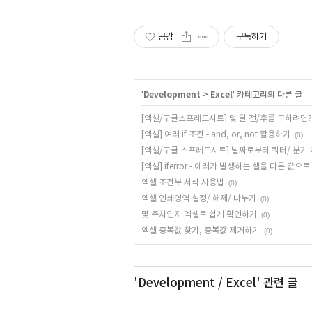
공감
구독하기
'
Development
>
Excel
' 카테고리의 다른 글
[엑셀/구글스프레드시트] 몇 달 전/후를 구하려면?
[엑셀] 여러 if 조건 - and, or, not 활용하기
(0)
[엑셀/구글 스프레드시트] 날짜로부터 쿼터/ 분기
[엑셀] iferror - 에러가 발생하는 셀을 다른 값으
엑셀 조건부 서식 사용법
(0)
엑셀 인쇄영역 설정/ 해제/ 나누기
(0)
몇 주차인지 엑셀로 쉽게 확인하기
(0)
엑셀 중복값 찾기, 중복값 제거하기
(0)
'Development / Excel'
관련 글