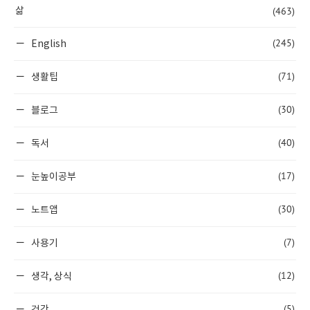
(463)
삶
(245)
English
(71)
생활팁
(30)
블로그
(40)
독서
(17)
눈높이공부
(30)
노트앱
(7)
사용기
(12)
생각, 상식
(5)
건강