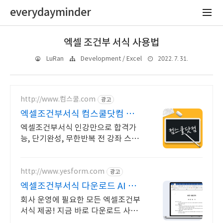
everydayminder
엑셀 조건부 서식 사용법
2022. 7. 31.
LuRan
Development / Excel
http://www.컴스쿨.com
광고
엑셀조건부서식 컴스쿨닷컴 당일
신청&결제시 기프티콘!
엑셀조건부서식 인강만으로 합격가
능, 단기완성, 무한반복 전 강좌 스마
트폰 학습가능
http://www.yesform.com
광고
엑셀조건부서식 다운로드 AI 문
서 작성
회사 운영에 필요한 모든 엑셀조건부
서식 제공! 지금 바로 다운로드 사내
표준문서 바로 사용