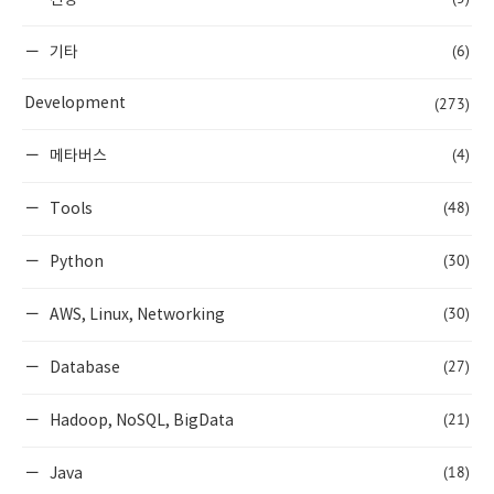
(6)
기타
(273)
Development
(4)
메타버스
(48)
Tools
(30)
Python
(30)
AWS, Linux, Networking
(27)
Database
(21)
Hadoop, NoSQL, BigData
(18)
Java