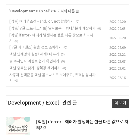
'
Development
>
Excel
' 카테고리의 다른 글
[엑셀] 여러 if 조건 - and, or, not 활용하기
(0)
2022.09.20
[엑셀/구글 스프레드시트] 날짜로부터 쿼터/ 분기 계산하기
(0)
2022.09.03
[엑셀] iferror - 에러가 발생하는 셀을 다른 값으로 처리하
2022.08.20
기
(0)
[구글 파이낸스] 환율 정보 조회하기
(0)
2022.08.09
엑셀 인쇄영역 설정/ 해제/ 나누기
(0)
2022.03.21
몇 주차인지 엑셀로 쉽게 확인하기
(0)
2022.03.07
엑셀 중복값 찾기, 중복값 제거하기
(0)
2022.03.02
사용자 선택값을 엑셀 콤보박스로 보여주고, 유효성 검사까
2022.02.16
지
(0)
'Development / Excel'
관련 글
더 보기
[엑셀] iferror - 에러가 발생하는 셀을 다른 값으로 처
리하기