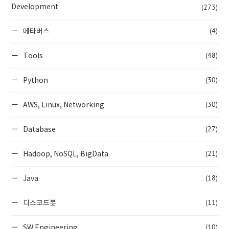
(273)
Development
(4)
메타버스
(48)
Tools
(30)
Python
(30)
AWS, Linux, Networking
(27)
Database
(21)
Hadoop, NoSQL, BigData
(18)
Java
(11)
디스코드봇
(10)
SW Engineering