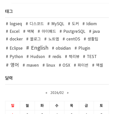
태그
logseq
디스코드
MySQL
도커
Idiom
Excel
맥북
아이패드
PostgreSQL
java
docker
블로그
노트앱
centOS
생활팁
English
Eclipse
obsidian
Plugin
Python
Hudson
redis
책리뷰
TEST
영어
maven
linux
OSX
파이썬
엑셀
달력
«
2026/02
»
일
월
화
수
목
금
토