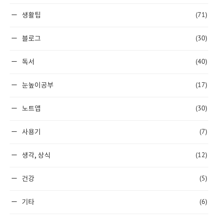
(71)
생활팁
(30)
블로그
(40)
독서
(17)
눈높이공부
(30)
노트앱
(7)
사용기
(12)
생각, 상식
(5)
건강
(6)
기타