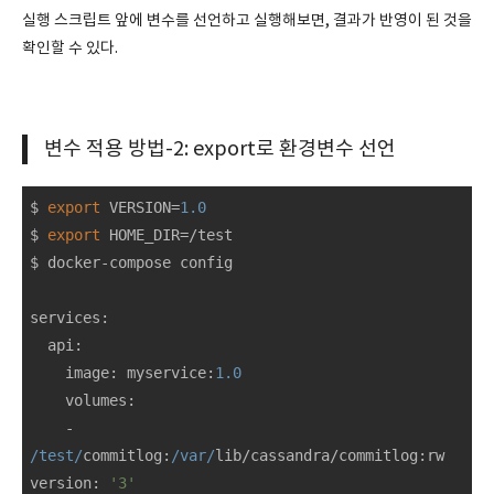
실행 스크립트 앞에 변수를 선언하고 실행해보면, 결과가 반영이 된 것을
확인할 수 있다.
변수 적용 방법-2: export로 환경변수 선언
$ 
export
 VERSION=
1.0
$ 
export
 HOME_DIR=/test

$ docker-compose config

services
:

  api:

    image: myservice:
1.0
volumes
:

    - 
/test/
commitlog:
/var/
version
: 
'3'