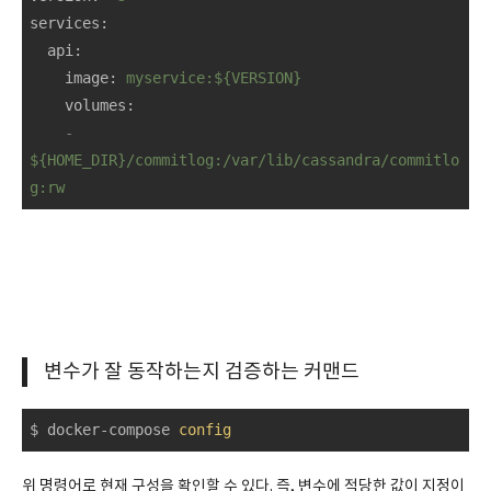
services
:
api
:
image
: 
myservice:${VERSION}
volumes
:
-
${HOME_DIR}/commitlog:/var/lib/cassandra/commitlo
g:rw
변수가 잘 동작하는지 검증하는 커맨드
$ docker-compose 
config
위 명령어로 현재 구성을 확인할 수 있다. 즉, 변수에 적당한 값이 지정이