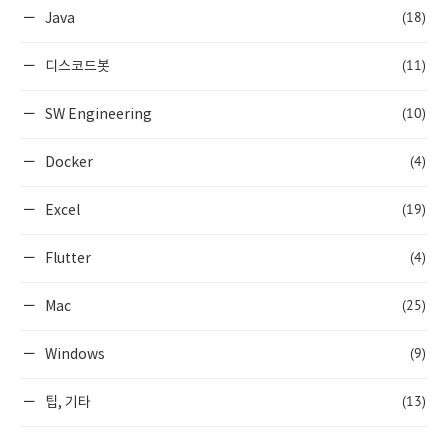
(18)
Java
(11)
디스코드봇
(10)
SW Engineering
(4)
Docker
(19)
Excel
(4)
Flutter
(25)
Mac
(9)
Windows
(13)
팁, 기타