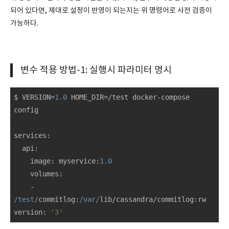
되어 있다면, 제대로 설정이 반영이 되는지는 위 명령어로 사전 검증이
가능하다.
변수 적용 방법-1: 실행시 파라미터 명시
$ VERSION=
1.0
 HOME_DIR=/test docker-compose 
config

services
:

  api:

    image: myservice:
1.0
volumes
:

    - 
/test/
commitlog:
/var/
version
: 
'3'