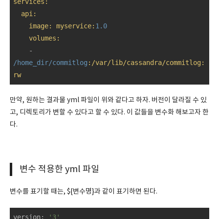
services:
api:
image:
myservice:
1.0
volumes:
    - 
/home_dir/commitlog
:/var/lib/cassandra/commitlog
:
rw
만약, 원하는 결과물 yml 파일이 위와 같다고 하자. 버전이 달라질 수 있
고, 디렉토리가 변할 수 있다고 할 수 있다. 이 값들을 변수화 해보고자 한
다.
변수 적용한 yml 파일
변수를 표기할 때는, ${변수명}과 같이 표기하면 된다.
version
: 
'3'