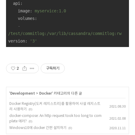
api
:
image
: 
myservice:1.0
volumes
:
-
/test/commitlog:/var/lib/cassandra/commitlog:rw
version
: 
'3'
2
구독하기
'
Development
>
Docker
' 카테고리의 다른 글
Docker Registry(도커 레지스트리)를 활용하여 사설 레지스트
2021.08.30
리 사용하기
(0)
docker-compose: An http request took too long to com
2021.02.08
plete 에러?
(0)
Windows10에 docker 간편 설치하기
(0)
2020.11.11