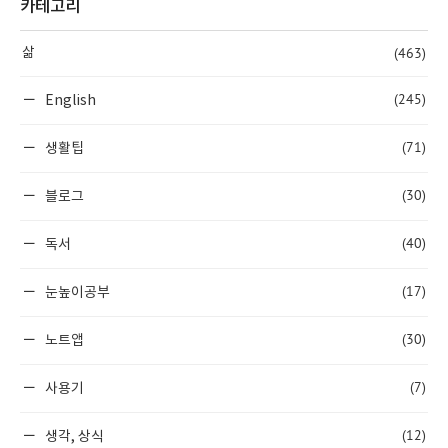
카테고리
(463)
삶
(245)
English
(71)
생활팁
(30)
블로그
(40)
독서
(17)
눈높이공부
(30)
노트앱
(7)
사용기
(12)
생각, 상식