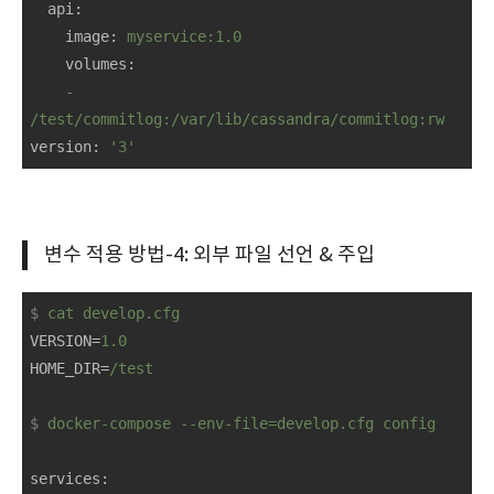
api
:
image
: 
myservice:1.0
volumes
:
-
/test/commitlog:/var/lib/cassandra/commitlog:rw
version
: 
'3'
변수 적용 방법-4: 외부 파일 선언 & 주입
$
cat develop.cfg
VERSION
=
1.0
HOME_DIR
=
/test
$
docker-compose --env-file=develop.cfg config
services
: