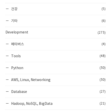
(5)
건강
(6)
기타
(273)
Development
(4)
메타버스
(48)
Tools
(30)
Python
(30)
AWS, Linux, Networking
(27)
Database
(21)
Hadoop, NoSQL, BigData