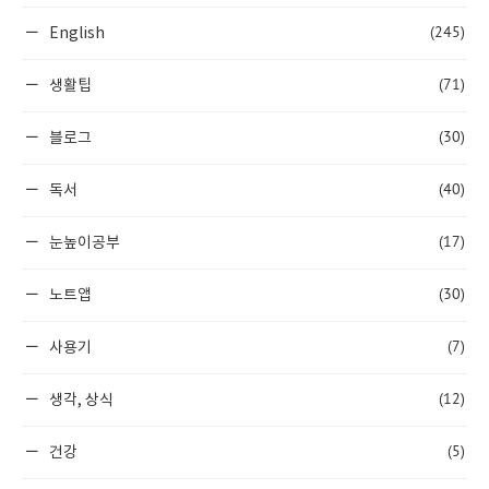
(245)
English
(71)
생활팁
(30)
블로그
(40)
독서
(17)
눈높이공부
(30)
노트앱
(7)
사용기
(12)
생각, 상식
(5)
건강