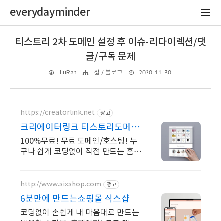
everydayminder
티스토리 2차 도메인 설정 후 이슈-리다이렉션/댓
글/구독 문제
2020. 11. 30.
LuRan
삶 / 블로그
https://creatorlink.net
광고
크리에이터링크 티스토리도메인
블럭 쌓기로 만드는 홈페이지
100%무료! 무료 도메인/호스팅! 누
구나 쉽게 코딩없이 직접 만드는 홈페
이지! 포트폴리오, 개인 및 회사 공식
홈페이지, 스타트업, 공기업도 크리에
이터링크에서.
http://www.sixshop.com
광고
6분만에 만드는쇼핑몰 식스샵
코딩없이 손쉽게 내 마음대로 만드는