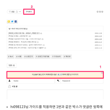
hi098123님 가이드를 적용하면 1번과 같은 박스가 댓글란 윗쪽에