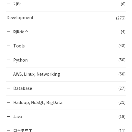
(6)
기타
(273)
Development
(4)
메타버스
(48)
Tools
(30)
Python
(30)
AWS, Linux, Networking
(27)
Database
(21)
Hadoop, NoSQL, BigData
(18)
Java
(11)
디스코드봇