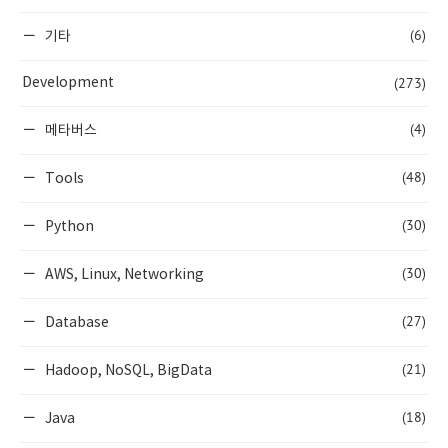
(6)
기타
(273)
Development
(4)
메타버스
(48)
Tools
(30)
Python
(30)
AWS, Linux, Networking
(27)
Database
(21)
Hadoop, NoSQL, BigData
(18)
Java