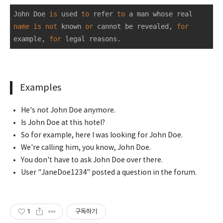
John Doe 
is
 used 
to
 refer 
to
 a man whose real 
name
is
not
 known 
or
 cannot be revealed, 
for
example, 
for
 legal reasons.
Examples
He's not John Doe anymore.
Is John Doe at this hotel?
So for example, here I was looking for John Doe.
We're calling him, you know, John Doe.
You don't have to ask John Doe over there.
User "JaneDoe1234" posted a question in the forum.
1
구독하기