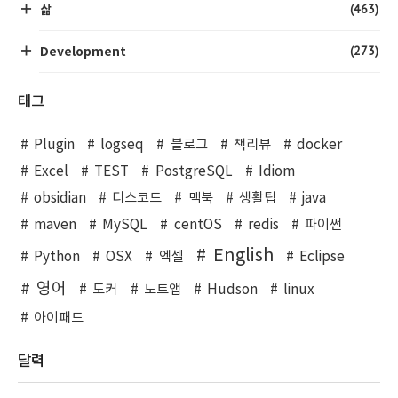
(463)
삶
(273)
Development
태그
Plugin
logseq
블로그
책리뷰
docker
Excel
TEST
PostgreSQL
Idiom
obsidian
디스코드
맥북
생활팁
java
maven
MySQL
centOS
redis
파이썬
English
Python
OSX
엑셀
Eclipse
영어
도커
노트앱
Hudson
linux
아이패드
달력