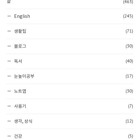
(463)
삶
(245)
English
(71)
생활팁
(30)
블로그
(40)
독서
(17)
눈높이공부
(30)
노트앱
(7)
사용기
(12)
생각, 상식
(5)
건강