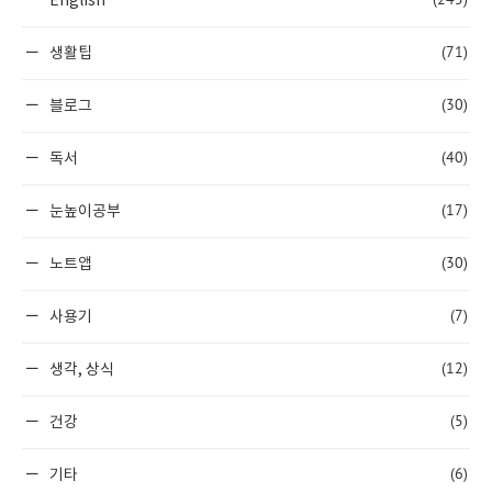
English
(71)
생활팁
(30)
블로그
(40)
독서
(17)
눈높이공부
(30)
노트앱
(7)
사용기
(12)
생각, 상식
(5)
건강
(6)
기타