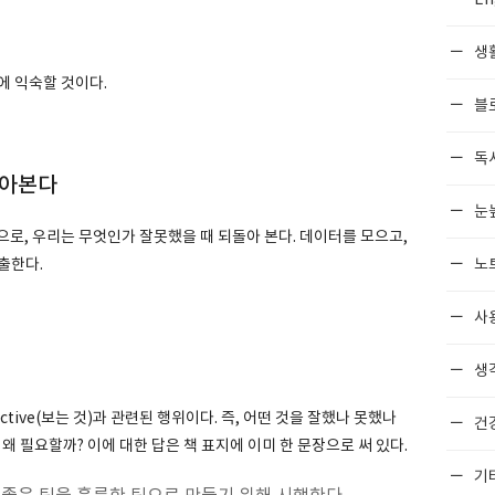
생
에 익숙할 것이다.
블
독
돌아본다
눈
으로, 우리는 무엇인가 잘못했을 때 되돌아 본다. 데이터를 모으고,
노
출한다.
사
생각
+ spective(보는 것)과 관련된 행위이다. 즉, 어떤 것을 잘했나 못했나
건
왜 필요할까? 이에 대한 답은 책 표지에 이미 한 문장으로 써 있다.
기