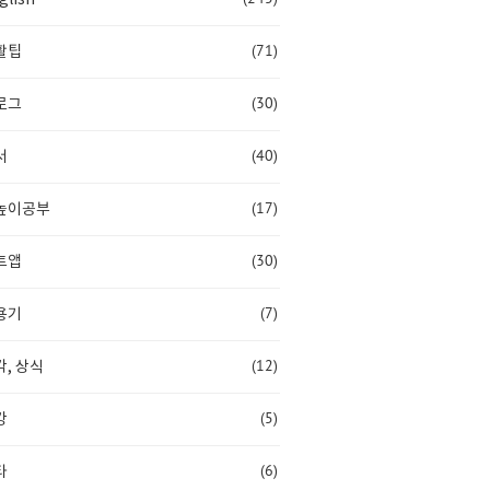
(71)
활팁
(30)
로그
(40)
서
(17)
높이공부
(30)
트앱
(7)
용기
(12)
, 상식
(5)
강
(6)
타