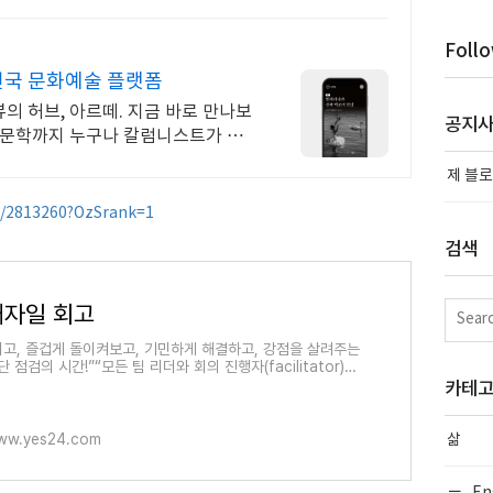
Foll
민국 문화예술 플랫폼
의 허브, 아르떼. 지금 바로 만나보
공지
 문학까지 누구나 칼럼니스트가 될
제 블로
s/2813260?OzSrank=1
검색
애자일 회고
회고, 즐겁게 돌이켜보고, 기민하게 해결하고, 강점을 살려주는
단 점검의 시간!”“모든 팀 리더와 회의 진행자(facilitator)의
독서” ‘회고’는 이터레이션이나 프로젝트 말미, 혹은 프
카테
ww.yes24.com
삶
En