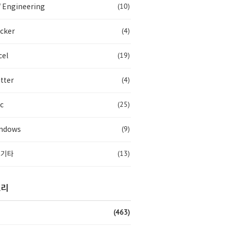
(10)
 Engineering
(4)
cker
(19)
cel
(4)
tter
(25)
c
(9)
ndows
(13)
 기타
고리
(463)