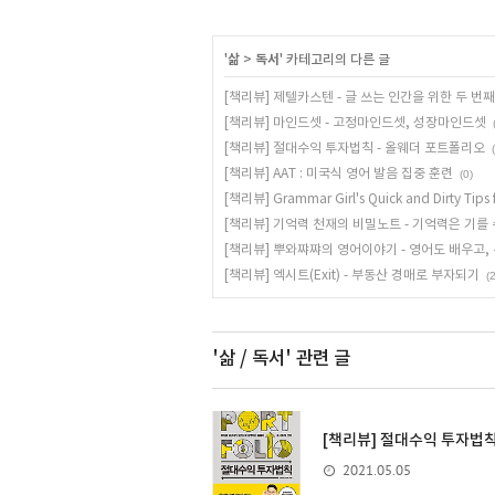
'
삶
>
독서
' 카테고리의 다른 글
[책리뷰] 제텔카스텐 - 글 쓰는 인간을 위한 두 번째
[책리뷰] 마인드셋 - 고정마인드셋, 성장마인드셋
[책리뷰] 절대수익 투자법칙 - 올웨더 포트폴리오
[책리뷰] AAT : 미국식 영어 발음 집중 훈련
(0)
[책리뷰] Grammar Girl's Quick and Dirty Tips f
[책리뷰] 기억력 천재의 비밀노트 - 기억력은 기를 
[책리뷰] 뿌와쨔쨔의 영어이야기 - 영어도 배우고,
[책리뷰] 엑시트(Exit) - 부동산 경매로 부자되기
(2
'삶 / 독서'
관련 글
[책리뷰] 절대수익 투자법칙
2021.05.05