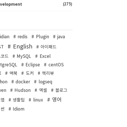
(273)
velopment
idian
redis
Plugin
java
English
ST
아이패드
스코드
MySQL
Excel
stgreSQL
Eclipse
centOS
X
맥북
도커
책리뷰
hon
docker
logseq
ven
Hudson
엑셀
블로그
영어
트앱
생활팁
linux
이썬
Idiom