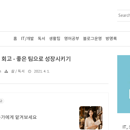
홈
IT/개발
독서
생활팁
영어공부
블로그운영
방명록
 회고 - 좋은 팀으로 성장시키기
2021. 4. 1.
n
삶 / 독서
고
전문가에게 맡겨보세요
IT