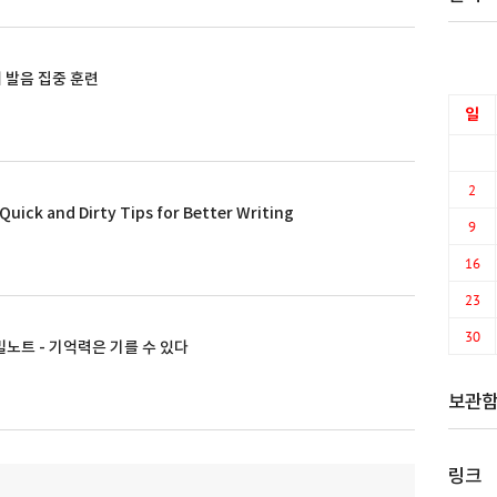
어 발음 집중 훈련
일
2
uick and Dirty Tips for Better Writing
9
16
23
30
밀노트 - 기억력은 기를 수 있다
보관
링크