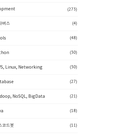
(273)
opment
(4)
타버스
(48)
ols
(30)
thon
(30)
S, Linux, Networking
(27)
tabase
(21)
doop, NoSQL, BigData
(18)
va
(11)
스코드봇