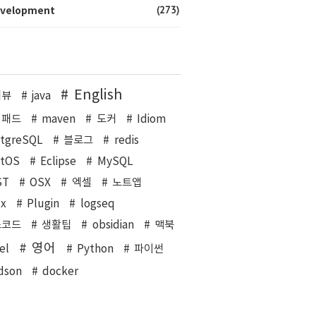
(273)
velopment
English
리뷰
java
이패드
maven
도커
Idiom
stgreSQL
블로그
redis
ntOS
Eclipse
MySQL
ST
OSX
엑셀
노트앱
ux
Plugin
logseq
스코드
생활팁
obsidian
맥북
영어
el
Python
파이썬
dson
docker