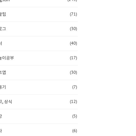
(71)
활팁
(30)
로그
(40)
서
(17)
높이공부
(30)
트앱
(7)
용기
(12)
, 상식
(5)
강
(6)
타