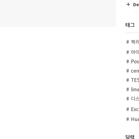
De
태그
책
아
Po
ce
TE
lin
디
Exc
Hu
달력