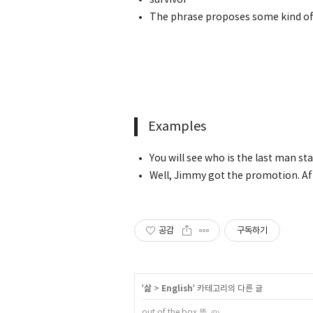
survivor
The phrase proposes some kind of 
Examples
You will see who is the last man st
Well, Jimmy got the promotion. Aft
공감
구독하기
'
삶
>
English
' 카테고리의 다른 글
out of the box 뜻
(0)