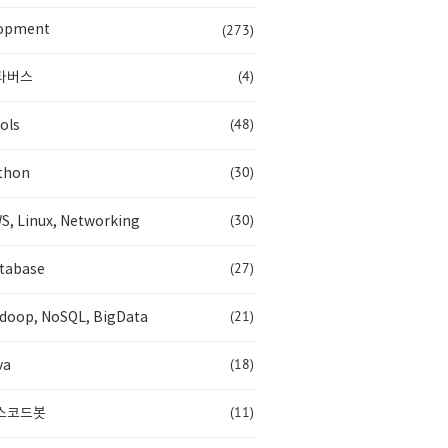
(273)
opment
(4)
타버스
(48)
ols
(30)
thon
(30)
S, Linux, Networking
(27)
tabase
(21)
doop, NoSQL, BigData
(18)
va
(11)
스코드봇