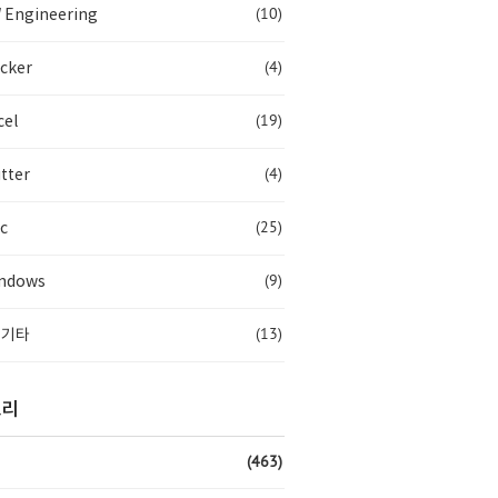
(10)
 Engineering
(4)
cker
(19)
cel
(4)
tter
(25)
c
(9)
ndows
(13)
 기타
고리
(463)