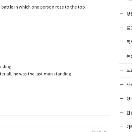
battle in which one person rose to the top.
생
블
독
눈
anding.
노
er all, he was the last man standing.
사
생각
건
기