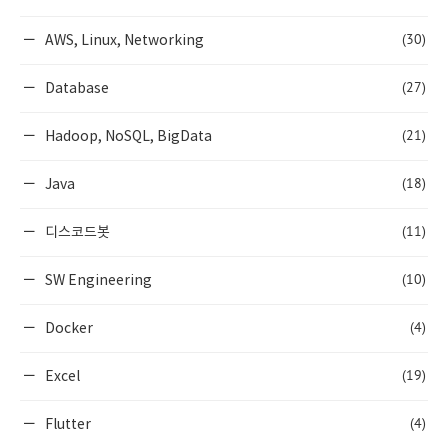
(30)
AWS, Linux, Networking
(27)
Database
(21)
Hadoop, NoSQL, BigData
(18)
Java
(11)
디스코드봇
(10)
SW Engineering
(4)
Docker
(19)
Excel
(4)
Flutter