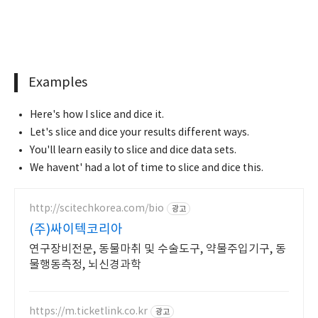
Examples
Here's how I slice and dice it.
Let's slice and dice your results different ways.
You'll learn easily to slice and dice data sets.
We havent' had a lot of time to slice and dice this.
http://scitechkorea.com/bio
광고
(주)싸이텍코리아
연구장비전문, 동물마취 및 수술도구, 약물주입기구, 동
물행동측정, 뇌신경과학
https://m.ticketlink.co.kr
광고