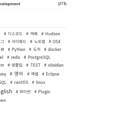
(273)
velopment
a
디스코드
맥북
Hudson
로그
아이패드
노트앱
OSX
리뷰
Python
도커
docker
el
redis
PostgreSQL
om
생활팁
TEST
obsidian
영어
seq
엑셀
Eclipse
SQL
centOS
linux
glish
파이썬
Plugin
ven