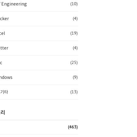
(10)
 Engineering
(4)
cker
(19)
cel
(4)
tter
(25)
c
(9)
ndows
(13)
 기타
고리
(463)