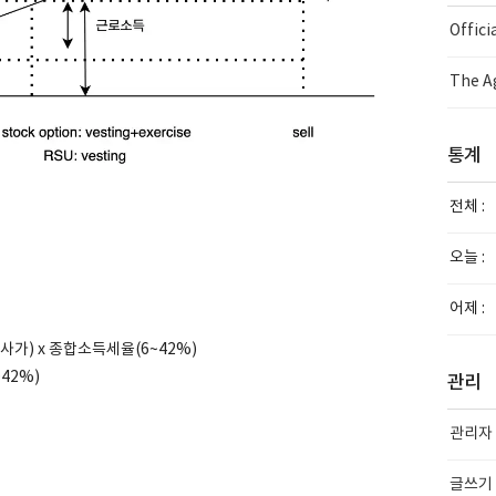
Offic
The Ag
통계
전체 :
오늘 :
어제 :
사가) x 종합소득세율(6~42%)
~42%)
관리
관리자
글쓰기