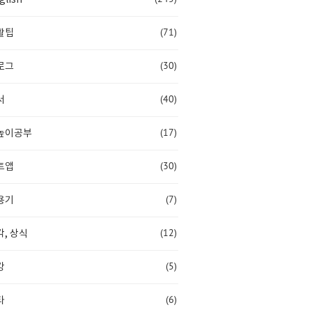
(71)
활팁
(30)
로그
(40)
서
(17)
높이공부
(30)
트앱
(7)
용기
(12)
, 상식
(5)
강
(6)
타