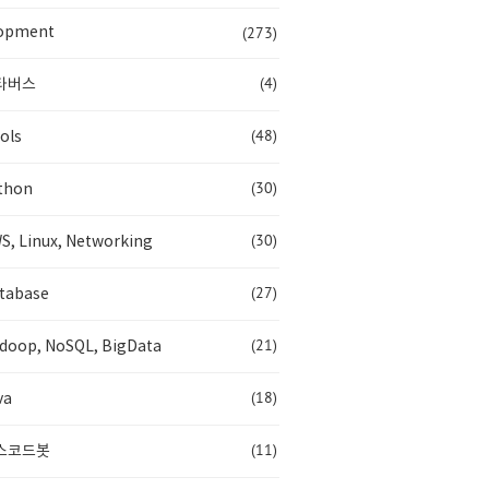
(273)
opment
(4)
타버스
(48)
ols
(30)
thon
(30)
S, Linux, Networking
(27)
tabase
(21)
doop, NoSQL, BigData
(18)
va
(11)
스코드봇