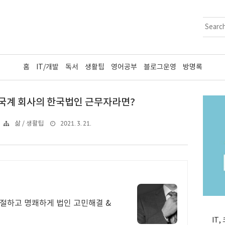
홈
IT/개발
독서
생활팁
영어공부
블로그운영
방명록
미국계 회사의 한국법인 근무자라면?
2021. 3. 21.
삶 / 생활팁
친절하고 명쾌하게 법인 고민해결 &
IT