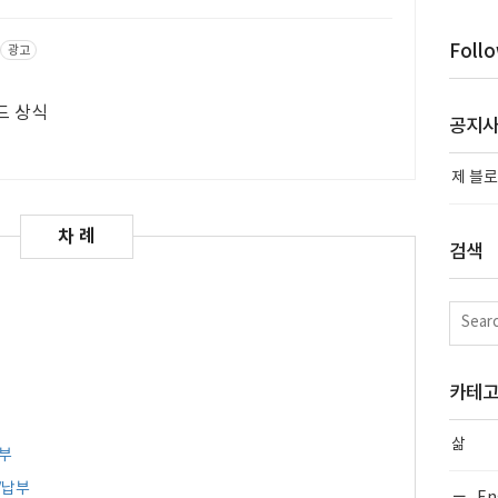
Foll
광고
드 상식
공지
제 블로
검색
카테
삶
납부
/납부
En