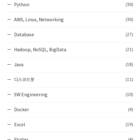
(30)
Python
(30)
AWS, Linux, Networking
(27)
Database
(21)
Hadoop, NoSQL, BigData
(18)
Java
(11)
디스코드봇
(10)
SW Engineering
(4)
Docker
(19)
Excel
(4)
Flutter