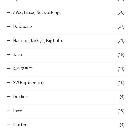
(30)
AWS, Linux, Networking
(27)
Database
(21)
Hadoop, NoSQL, BigData
(18)
Java
(11)
디스코드봇
(10)
SW Engineering
(4)
Docker
(19)
Excel
(4)
Flutter