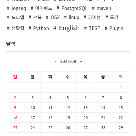
logseq
아이패드
PostgreSQL
maven
노트앱
맥북
OSX
linux
파이썬
도커
English
생활팁
Python
TEST
Plugin
달력
«
2026/08
»
일
월
화
수
목
금
토
1
2
3
4
5
6
7
8
9
10
11
12
13
14
15
16
17
18
19
20
21
22
23
24
25
26
27
28
29