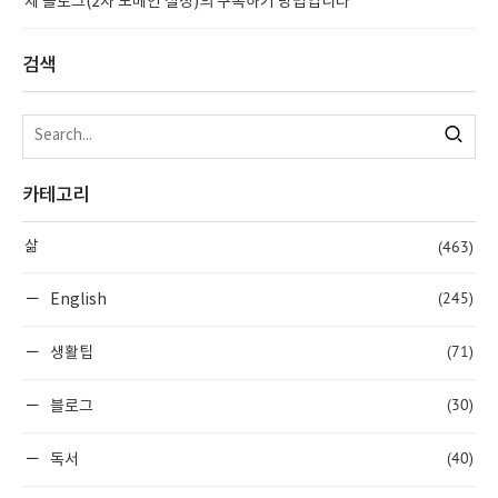
제 블로그(2차 도메인 설정)의 구독하기 방법입니다
검색
카테고리
(463)
삶
(245)
English
(71)
생활팁
(30)
블로그
(40)
독서