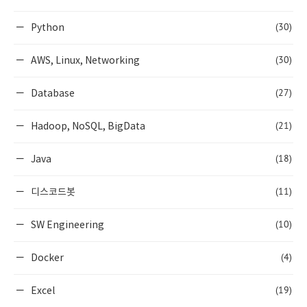
(30)
Python
(30)
AWS, Linux, Networking
(27)
Database
(21)
Hadoop, NoSQL, BigData
(18)
Java
(11)
디스코드봇
(10)
SW Engineering
(4)
Docker
(19)
Excel