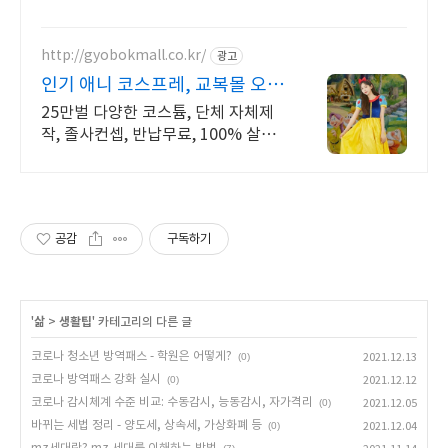
요.
http://gyobokmall.co.kr/
광고
인기 애니 코스프레, 교복몰 오늘
배송 오늘도착 택배대여
25만벌 다양한 코스튬, 단체 자체제
작, 졸사컨셉, 반납무료, 100% 살균
세탁 졸사 코스프레, 졸업가운 각종
의상대여 25만벌 보유, 100%세탁 반
납 무료
공감
구독하기
'
삶
>
생활팁
' 카테고리의 다른 글
코로나 청소년 방역패스 - 학원은 어떻게?
(0)
2021.12.13
코로나 방역패스 강화 실시
(0)
2021.12.12
코로나 감시체계 수준 비교: 수동감시, 능동감시, 자가격리
(0)
2021.12.05
바뀌는 세법 정리 - 양도세, 상속세, 가상화폐 등
(0)
2021.12.04