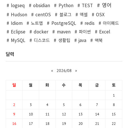
영어
logseq
obsidian
Python
TEST
Hudson
centOS
블로그
엑셀
OSX
Idiom
노트앱
PostgreSQL
redis
아이패드
Eclipse
docker
maven
파이썬
Excel
MySQL
디스코드
생활팁
java
맥북
달력
«
2026/08
»
일
월
화
수
목
금
토
1
2
3
4
5
6
7
8
9
10
11
12
13
14
15
16
17
18
19
20
21
22