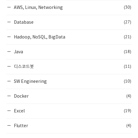
(30)
AWS, Linux, Networking
(27)
Database
(21)
Hadoop, NoSQL, BigData
(18)
Java
(11)
디스코드봇
(10)
SW Engineering
(4)
Docker
(19)
Excel
(4)
Flutter