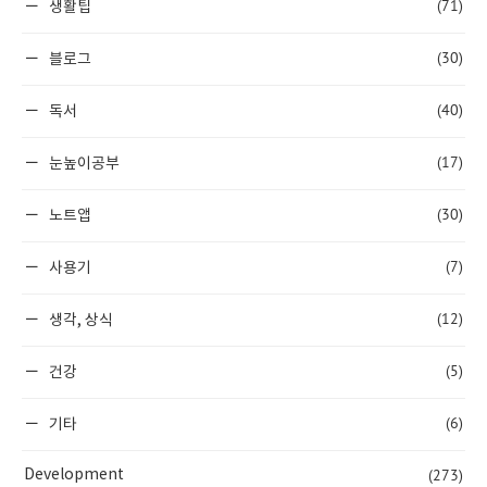
(71)
생활팁
(30)
블로그
(40)
독서
(17)
눈높이공부
(30)
노트앱
(7)
사용기
(12)
생각, 상식
(5)
건강
(6)
기타
(273)
Development