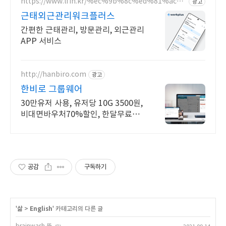
https://www.lfin.kr/%ec%9b%8c%ed%81%ac%
광고
ed%94%8c%eb%9f%ac%ec%8a%a4/
근태외근관리워크플러스
간편한 근태관리, 방문관리, 외근관리
APP 서비스
http://hanbiro.com
광고
한비로 그룹웨어
30만유저 사용, 유저당 10G 3500원,
비대면바우처70%할인, 한달무료제
공
공감
구독하기
'
삶
>
English
' 카테고리의 다른 글