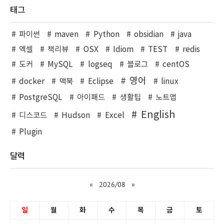
태그
파이썬
maven
Python
obsidian
java
엑셀
책리뷰
OSX
Idiom
TEST
redis
도커
MySQL
logseq
블로그
centOS
영어
docker
맥북
Eclipse
linux
PostgreSQL
아이패드
생활팁
노트앱
English
디스코드
Hudson
Excel
Plugin
달력
«
2026/08
»
일
월
화
수
목
금
토