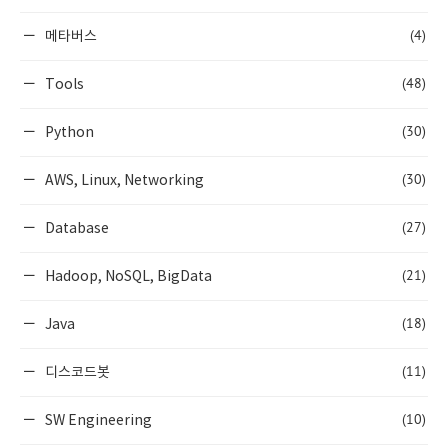
(4)
메타버스
(48)
Tools
(30)
Python
(30)
AWS, Linux, Networking
(27)
Database
(21)
Hadoop, NoSQL, BigData
(18)
Java
(11)
디스코드봇
(10)
SW Engineering