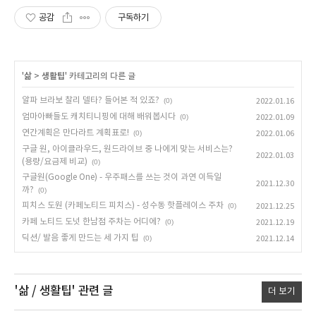
공감
구독하기
'
삶
>
생활팁
' 카테고리의 다른 글
알파 브라보 찰리 델타? 들어본 적 있죠?
(0)
2022.01.16
엄마아빠들도 캐치티니핑에 대해 배워봅시다
(0)
2022.01.09
연간계획은 만다라트 계획표로!
(0)
2022.01.06
구글 원, 아이클라우드, 원드라이브 중 나에게 맞는 서비스는?
2022.01.03
(용량/요금제 비교)
(0)
구글원(Google One) - 우주패스를 쓰는 것이 과연 이득일
2021.12.30
까?
(0)
피치스 도원 (카페노티드 피치스) - 성수동 핫플레이스 주차
(0)
2021.12.25
카페 노티드 도넛 한남점 주차는 어디에?
(0)
2021.12.19
딕션/ 발음 좋게 만드는 세 가지 팁
(0)
2021.12.14
'삶 / 생활팁'
관련 글
더 보기