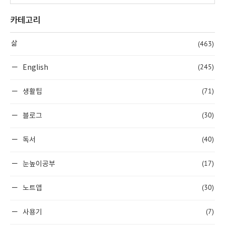
카테고리
(463)
삶
(245)
English
(71)
생활팁
(30)
블로그
(40)
독서
(17)
눈높이공부
(30)
노트앱
(7)
사용기