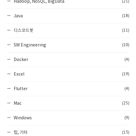
(21)
Hadoop, NoSQL, BigData
(18)
Java
(11)
디스코드봇
(10)
SW Engineering
(4)
Docker
(19)
Excel
(4)
Flutter
(25)
Mac
(9)
Windows
(13)
팁, 기타