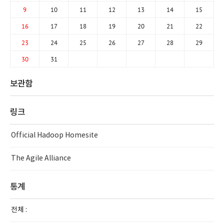
9
10
11
12
13
14
15
16
17
18
19
20
21
22
23
24
25
26
27
28
29
30
31
보관함
링크
Official Hadoop Homesite
The Agile Alliance
통계
전체 :