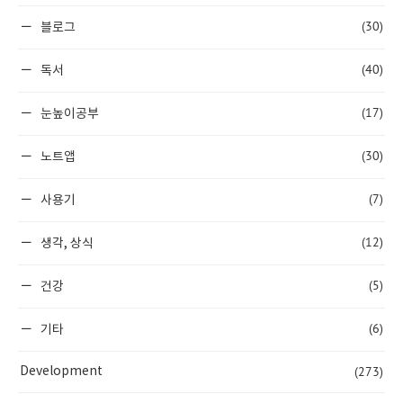
(30)
블로그
(40)
독서
(17)
눈높이공부
(30)
노트앱
(7)
사용기
(12)
생각, 상식
(5)
건강
(6)
기타
(273)
Development