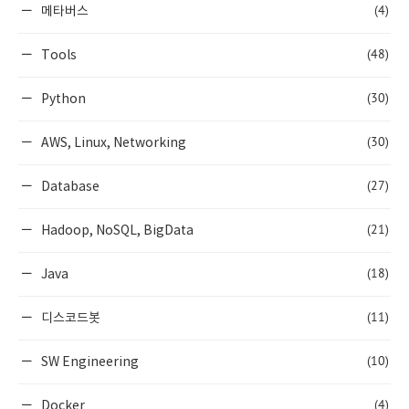
(4)
메타버스
(48)
Tools
(30)
Python
(30)
AWS, Linux, Networking
(27)
Database
(21)
Hadoop, NoSQL, BigData
(18)
Java
(11)
디스코드봇
(10)
SW Engineering
(4)
Docker