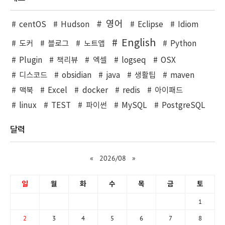
영어
centOS
Hudson
Eclipse
Idiom
English
도커
블로그
노트앱
Python
Plugin
책리뷰
엑셀
logseq
OSX
디스코드
obsidian
java
생활팁
maven
맥북
Excel
docker
redis
아이패드
linux
TEST
파이썬
MySQL
PostgreSQL
달력
«
2026/08
»
일
월
화
수
목
금
토
1
2
3
4
5
6
7
8