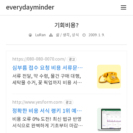
everydayminder
기회비용?
2009. 1. 9.
LuRan
삶 / 생각, 상식
https://080-080-0070.com/
광고
심부름 접수 요청 비용 서류문서
샘플 당일 긴급배송
서류 전달, 약 수령, 물건 구매 대행,
세탁물 수거, 꽃 픽업까지 비용 서류
문서 샘플 당일 긴급배달. 실명 인증
기사가 도심 급속으로 지금 출발! 하
나
http://www.yesform.com
광고
정확한 비용 서식 랭키 1위 예스
폼!
비용 오류 0% 도전! 최신 법규 반영
서식으로 완벽하게 기초부터 마감까
지 한 번에 해결