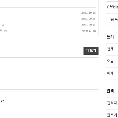
Offic
2021.10.18
2021.09.23
The Ag
(0)
2021.09.13
균
(0)
2020.12.18
통계
전체 :
더 보기
오늘 :
어제 :
관리
치료
관리자
글쓰기