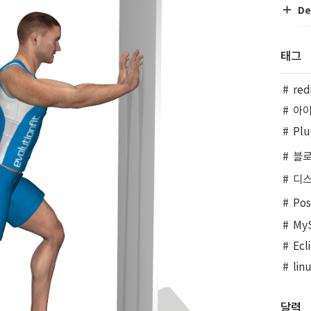
De
태그
red
아
Plu
블
디
Po
My
Ecl
lin
달력