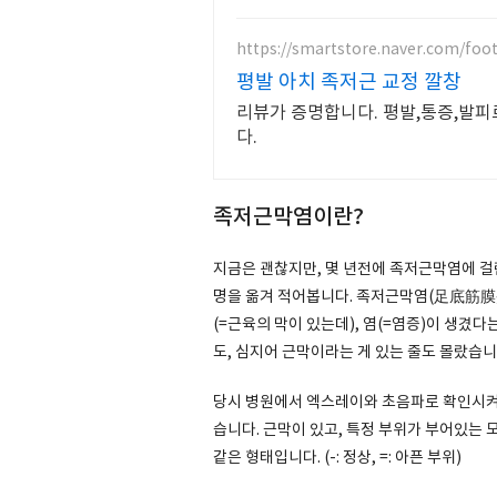
https://smartstore.naver.com/foo
평발 아치 족저근 교정 깔창
리뷰가 증명합니다. 평발,통증,발
다.
족저근막염이란?
지금은 괜찮지만, 몇 년전에 족저근막염에 걸
명을 옮겨 적어봅니다. 족저근막염(足底筋膜炎, pl
(=근육의 막이 있는데), 염(=염증)이 생겼
도, 심지어 근막이라는 게 있는 줄도 몰랐습니
당시 병원에서 엑스레이와 초음파로 확인시켜
습니다. 근막이 있고, 특정 부위가 부어있는 
같은 형태입니다. (-: 정상, =: 아픈 부위)