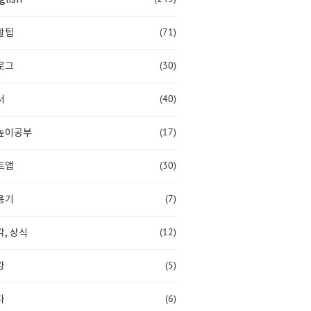
(71)
활팁
(30)
로그
(40)
서
(17)
높이공부
(30)
트앱
(7)
용기
(12)
, 상식
(5)
강
(6)
타