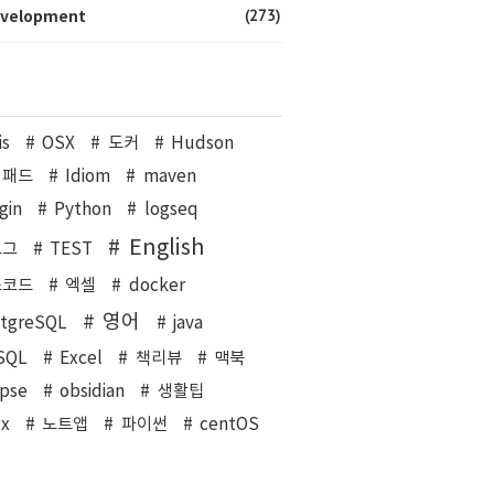
(273)
velopment
is
OSX
도커
Hudson
이패드
Idiom
maven
gin
Python
logseq
English
로그
TEST
스코드
엑셀
docker
영어
stgreSQL
java
SQL
Excel
책리뷰
맥북
ipse
obsidian
생활팁
ux
노트앱
파이썬
centOS