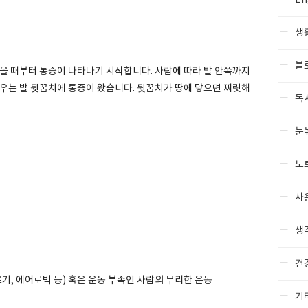
생
블
걸을 때부터 통증이 나타나기 시작합니다. 사람에 따라 발 안쪽까지
경우는 발 뒷꿈치에 통증이 왔습니다. 뒷꿈치가 땅에 닿으면 찌릿해
독
눈
노
사
생각
건
르기, 에어로빅 등) 혹은 운동 부족인 사람의 무리한 운동
기