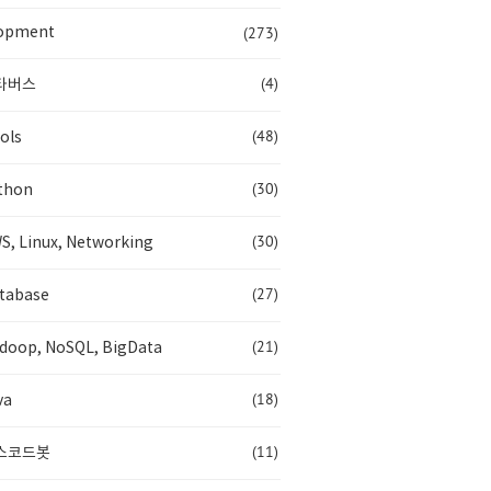
(273)
opment
(4)
타버스
(48)
ols
(30)
thon
(30)
S, Linux, Networking
(27)
tabase
(21)
doop, NoSQL, BigData
(18)
va
(11)
스코드봇