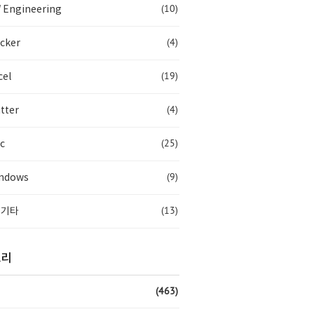
(10)
 Engineering
(4)
cker
(19)
cel
(4)
tter
(25)
c
(9)
ndows
(13)
 기타
고리
(463)