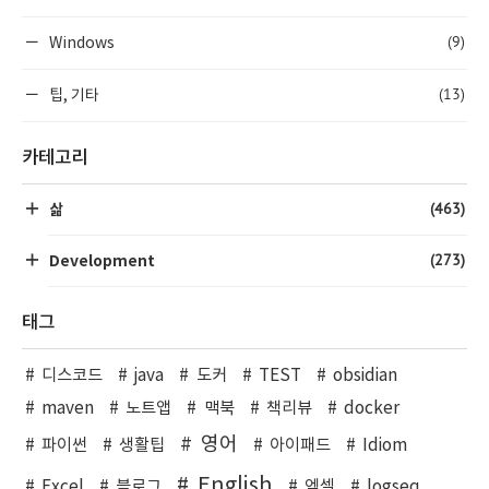
(9)
Windows
(13)
팁, 기타
카테고리
(463)
삶
(273)
Development
태그
디스코드
java
도커
TEST
obsidian
maven
노트앱
맥북
책리뷰
docker
영어
파이썬
생활팁
아이패드
Idiom
English
Excel
블로그
엑셀
logseq