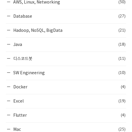
(30)
AWS, Linux, Networking
(27)
Database
(21)
Hadoop, NoSQL, BigData
(18)
Java
(11)
디스코드봇
(10)
SW Engineering
(4)
Docker
(19)
Excel
(4)
Flutter
(25)
Mac