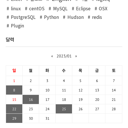
linux
centOS
MySQL
Eclipse
OSX
PostgreSQL
Python
Hudson
redis
Plugin
달력
«
2023/01
»
일
월
화
수
목
금
토
1
2
3
4
5
6
7
8
9
10
11
12
13
14
15
16
17
18
19
20
21
22
23
24
25
26
27
28
29
30
31