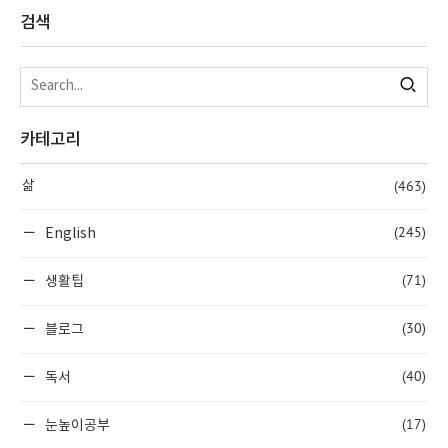
검색
카테고리
(463)
삶
(245)
English
(71)
생활팁
(30)
블로그
(40)
독서
(17)
눈높이공부