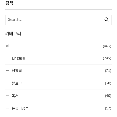
검색
카테고리
(463)
삶
(245)
English
(71)
생활팁
(30)
블로그
(40)
독서
(17)
눈높이공부