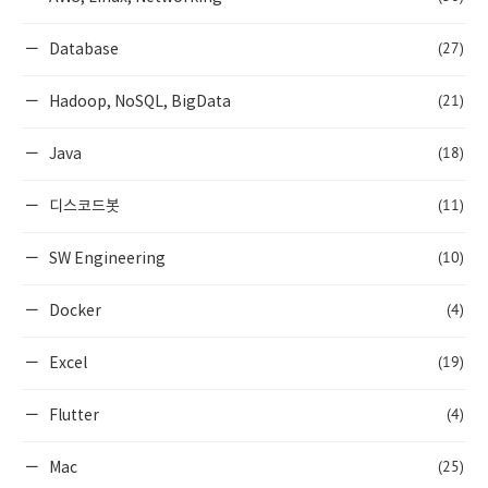
(27)
Database
(21)
Hadoop, NoSQL, BigData
(18)
Java
(11)
디스코드봇
(10)
SW Engineering
(4)
Docker
(19)
Excel
(4)
Flutter
(25)
Mac