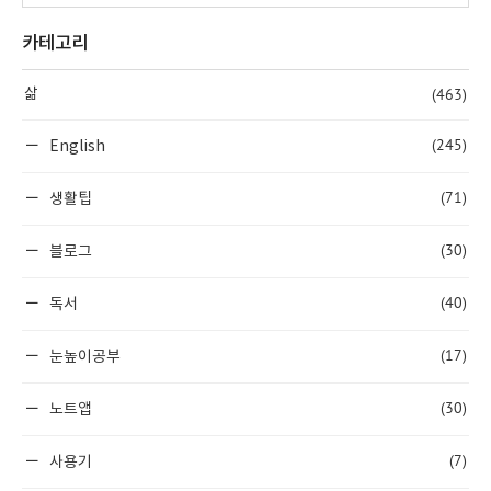
카테고리
(463)
삶
(245)
English
(71)
생활팁
(30)
블로그
(40)
독서
(17)
눈높이공부
(30)
노트앱
(7)
사용기