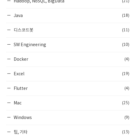
(21)
Hadoop, NoSQL, BigData
(18)
Java
(11)
디스코드봇
(10)
SW Engineering
(4)
Docker
(19)
Excel
(4)
Flutter
(25)
Mac
(9)
Windows
(13)
팁, 기타