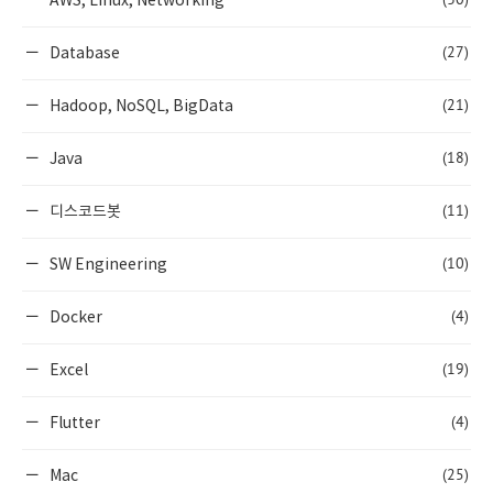
AWS, Linux, Networking
(27)
Database
(21)
Hadoop, NoSQL, BigData
(18)
Java
(11)
디스코드봇
(10)
SW Engineering
(4)
Docker
(19)
Excel
(4)
Flutter
(25)
Mac