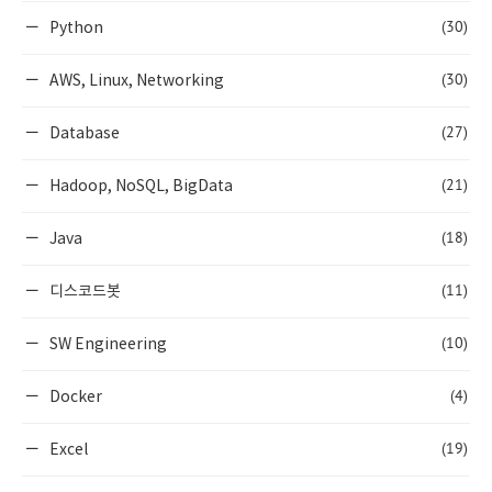
(30)
Python
(30)
AWS, Linux, Networking
(27)
Database
(21)
Hadoop, NoSQL, BigData
(18)
Java
(11)
디스코드봇
(10)
SW Engineering
(4)
Docker
(19)
Excel