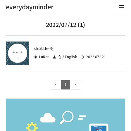
everydayminder
2022/07/12 (1)
shuttle 뜻
2022.07.12
LuRan
삶 / English
1