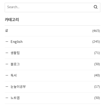
카테고리
(463)
삶
(245)
English
(71)
생활팁
(30)
블로그
(40)
독서
(17)
눈높이공부
(30)
노트앱