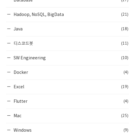
Database
(21)
Hadoop, NoSQL, BigData
(18)
Java
(11)
디스코드봇
(10)
SW Engineering
(4)
Docker
(19)
Excel
(4)
Flutter
(25)
Mac
(9)
Windows