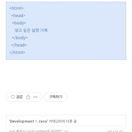
<html>
<head>
<body>
넣고 싶은 설명 기록
</body>
</head>
</html>
공감
구독하기
'
Development
>
Java
' 카테고리의 다른 글
war 배포시 root context로 하려면?
(0)
2012.01.02