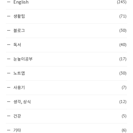
(245)
English
(71)
생활팁
(30)
블로그
(40)
독서
(17)
눈높이공부
(30)
노트앱
(7)
사용기
(12)
생각, 상식
(5)
건강
(6)
기타