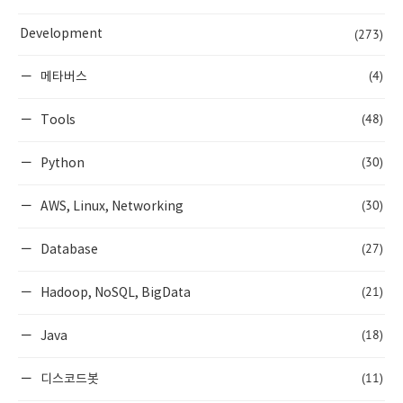
(273)
Development
(4)
메타버스
(48)
Tools
(30)
Python
(30)
AWS, Linux, Networking
(27)
Database
(21)
Hadoop, NoSQL, BigData
(18)
Java
(11)
디스코드봇