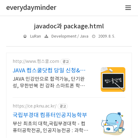
everydayminder
javadoc과 package.html
2009. 8. 5.
LuRan
Development / Java
http://www.컴스쿨.com
광고
JAVA 컴스쿨닷컴 당일 신청&결
제시 기프티콘!
JAVA 인강만으로 합격가능, 단기완
성, 무한반복 전 강좌 스마트폰 학습
가능
https://ce.pknu.ac.kr/
광고
국립부경대 컴퓨터인공지능학부
부산 최초의 대학,국립부경대학 - 컴
퓨터공학전공, 인공지능전공 : 과학기
술정보통신부 소프트웨어중심대학 1