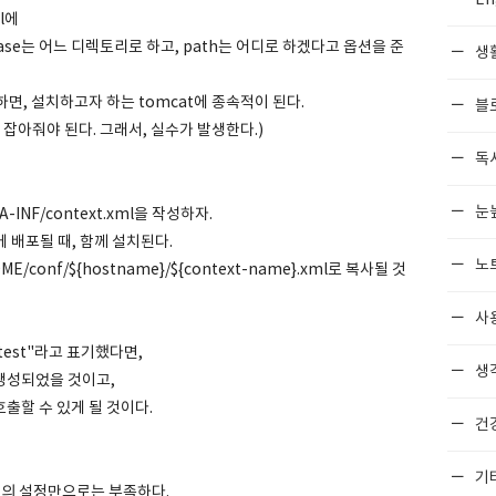
ml에
cBase는 어느 디렉토리로 하고, path는 어디로 하겠다고 옵션을 준
생
하면, 설치하고자 하는 tomcat에 종속적이 된다.
블
잘 잡아줘야 된다. 그래서, 실수가 발생한다.)
독
눈
INF/context.xml을 작성하자.
t에 배포될 때, 함께 설치된다.
노
ME/conf/${hostname}/${context-name}.xml로 복사될 것
사
"/test"라고 표기했다면,
생각
l이 생성되었을 것이고,
 호출할 수 있게 될 것이다.
건
기
면 위의 설정만으로는 부족하다.