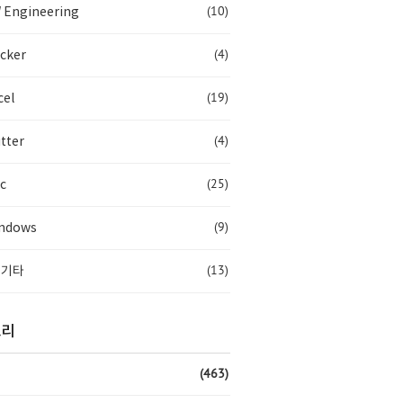
(10)
 Engineering
(4)
cker
(19)
cel
(4)
tter
(25)
c
(9)
ndows
(13)
 기타
고리
(463)