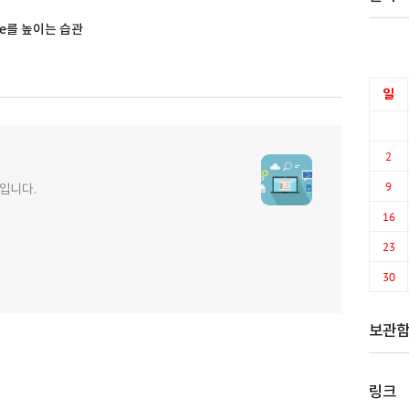
age를 높이는 습관
일
2
9
사입니다.
16
23
30
보관
링크