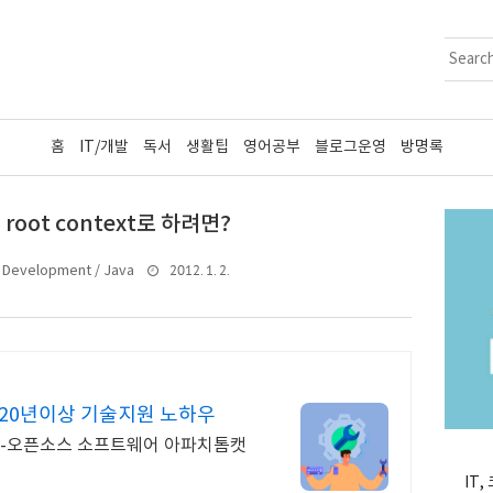
홈
IT/개발
독서
생활팁
영어공부
블로그운영
방명록
 root context로 하려면?
2012. 1. 2.
Development / Java
20년이상 기술지원 노하우
AT -오픈소스 소프트웨어 아파치톰캣
IT