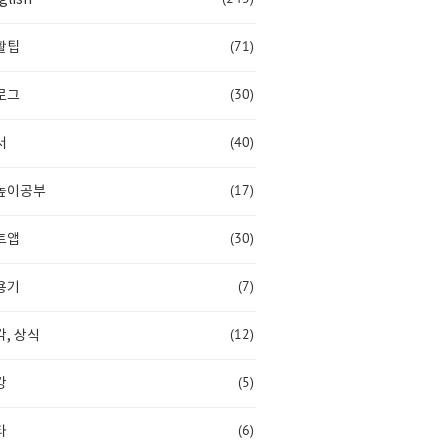
(71)
활팁
(30)
로그
(40)
서
(17)
높이공부
(30)
트앱
(7)
용기
(12)
, 상식
(5)
강
(6)
타