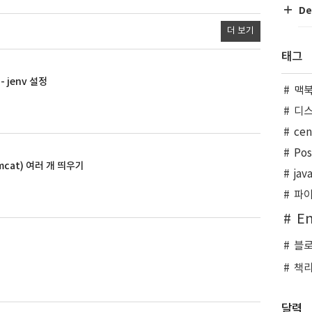
De
더 보기
태그
 jenv 설정
맥
디
ce
Po
cat) 여러 개 띄우기
jav
파
En
블
책
달력