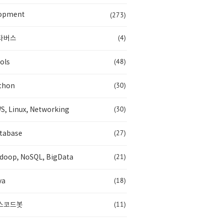
(273)
opment
(4)
타버스
(48)
ols
(30)
thon
(30)
S, Linux, Networking
(27)
tabase
(21)
doop, NoSQL, BigData
(18)
va
(11)
스코드봇