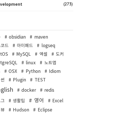
(273)
velopment
북
obsidian
maven
스코드
아이패드
logseq
ntOS
MySQL
엑셀
도커
stgreSQL
linux
노트앱
a
OSX
Python
Idiom
이썬
Plugin
TEST
glish
docker
redis
영어
로그
생활팁
Excel
리뷰
Hudson
Eclipse