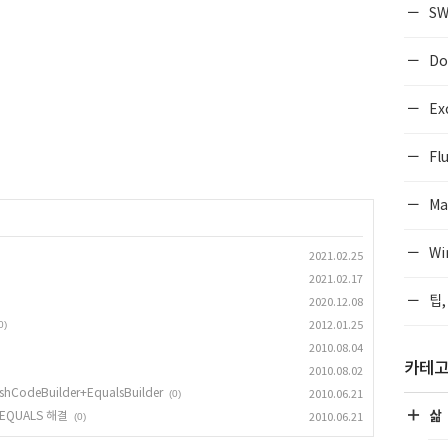
SW
Do
Ex
Flu
Ma
Wi
2021.02.25
2021.02.17
팁,
2020.12.08
0)
2012.01.25
2010.08.04
카테
2010.08.02
shCodeBuilder+EqualsBuilder
(0)
2010.06.21
삶
_EQUALS 해결
(0)
2010.06.21