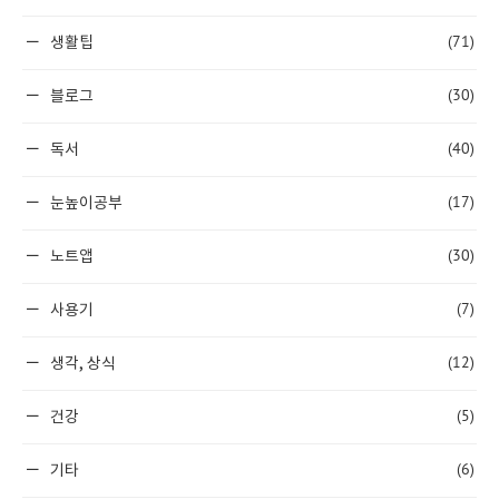
(71)
생활팁
(30)
블로그
(40)
독서
(17)
눈높이공부
(30)
노트앱
(7)
사용기
(12)
생각, 상식
(5)
건강
(6)
기타