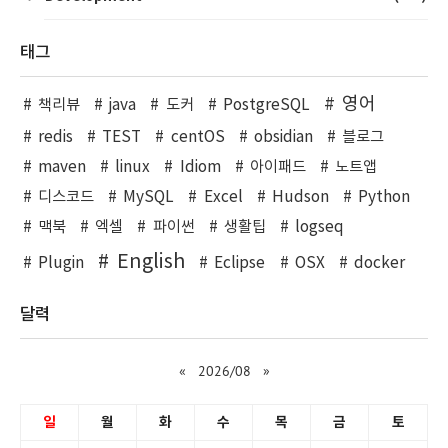
태그
영어
책리뷰
java
도커
PostgreSQL
redis
TEST
centOS
obsidian
블로그
maven
linux
Idiom
아이패드
노트앱
디스코드
MySQL
Excel
Hudson
Python
맥북
엑셀
파이썬
생활팁
logseq
English
Plugin
Eclipse
OSX
docker
달력
«
2026/08
»
일
월
화
수
목
금
토