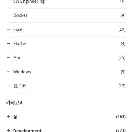
(10)
SW Engineering
(4)
Docker
(19)
Excel
(4)
Flutter
(25)
Mac
(9)
Windows
(13)
팁, 기타
카테고리
(463)
삶
(273)
Development