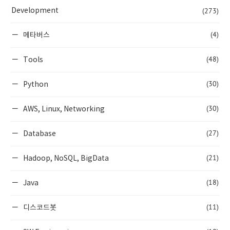
(273)
Development
(4)
메타버스
(48)
Tools
(30)
Python
(30)
AWS, Linux, Networking
(27)
Database
(21)
Hadoop, NoSQL, BigData
(18)
Java
(11)
디스코드봇