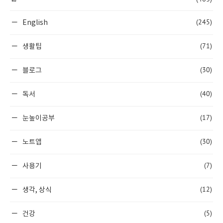
(245)
English
(71)
생활팁
(30)
블로그
(40)
독서
(17)
눈높이공부
(30)
노트앱
(7)
사용기
(12)
생각, 상식
(5)
건강