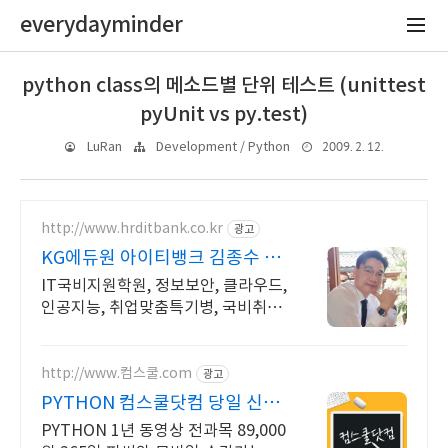
everydayminder
python class의 메소드별 단위 테스트 (unittest
pyUnit vs py.test)
2009. 2. 12.
LuRan
Development / Python
http://www.hrditbank.co.kr
광고
KG에듀원 아이티뱅크 김종수 27
년경력전문가 IT취업상담
IT국비지원학원, 정보보안, 클라우드,
인공지능, 취업맞춤특기병, 국비취업
교육.
http://www.컴스쿨.com
광고
PYTHON 컴스쿨닷컴 당일 신청
&결제시 기프티콘!
PYTHON 1년 동영상 전과목 89,000