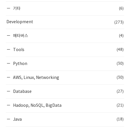
(6)
기타
(273)
Development
(4)
메타버스
(48)
Tools
(30)
Python
(30)
AWS, Linux, Networking
(27)
Database
(21)
Hadoop, NoSQL, BigData
(18)
Java