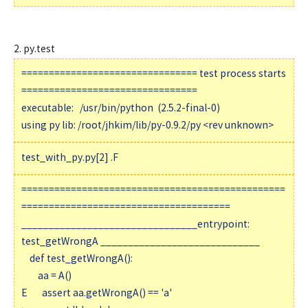
2. py.test
================================ test process starts
================================
executable: /usr/bin/python (2.5.2-final-0)
using py lib: /root/jhkim/lib/py-0.9.2/py <rev unknown>
test_with_py.py[2] .F
================================================
======================================
________________________________entrypoint:
test_getWrongA _____________________________
def test_getWrongA():
aa = A()
E assert aa.getWrongA() == 'a'