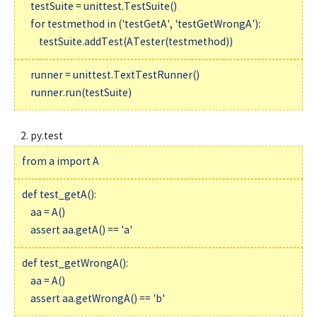
testSuite = unittest.TestSuite()
for testmethod in ('testGetA', 'testGetWrongA'):
testSuite.addTest(ATester(testmethod))
runner = unittest.TextTestRunner()
runner.run(testSuite)
2. py.test
from a import A
def test_getA():
aa = A()
assert aa.getA() == 'a'
def test_getWrongA():
aa = A()
assert aa.getWrongA() == 'b'