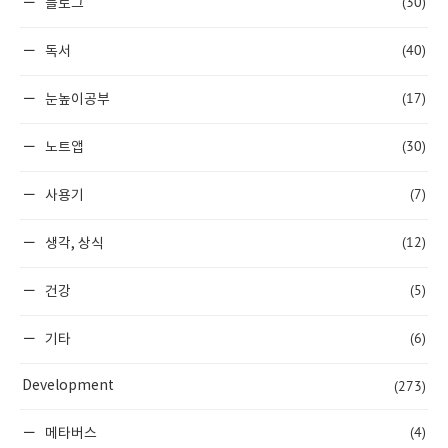
(30)
블로그
(40)
독서
(17)
눈높이공부
(30)
노트앱
(7)
사용기
(12)
생각, 상식
(5)
건강
(6)
기타
(273)
Development
(4)
메타버스