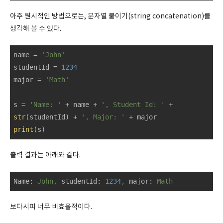
아주 원시적인 방법으로는, 문자열 붙이기(string concatenation)를
생각해 볼 수 있다.
name = 
'John'
studentId = 
1234
major = 
'Math'
s = 
'Name: '
 + name + 
', Student Id: '
 + 
str
(studentId) + 
', Major: '
print
(s)
출력 결과는 아래와 같다.
Name:
John,
studentId:
1234
,
major:
Math
보다시피 너무 비효율적이다.