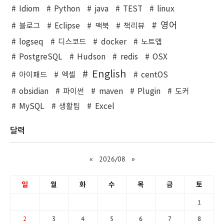
Idiom
Python
java
TEST
linux
영어
블로그
Eclipse
맥북
책리뷰
logseq
디스코드
docker
노트앱
PostgreSQL
Hudson
redis
OSX
English
아이패드
엑셀
centOS
obsidian
파이썬
maven
Plugin
도커
MySQL
생활팁
Excel
달력
«
2026/08
»
일
월
화
수
목
금
토
1
2
3
4
5
6
7
8