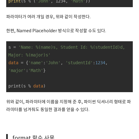
print
(s % (
'John'
, 1234, 
'Math'
))
파라미터가 여러 개일 경우, 위와 같이 작성한다.
한편, Named Placeholder 방식으로 작성할 수도 있다.
s = 
'Name: %(name)s, Student Id: %(studentId)d, 
Major: %(major)s'
data
 = {
'name'
:
'John'
, 
'studentId'
:
1234
, 
'major'
:
'Math'
}

print(s % 
data
)
위와 같이, 파라미터에 이름을 지정해 준 후, 파이썬 딕셔너리 형태로 파
라미터를 넘겨줘도 동일한 결과를 얻을 수 있다.
format 함수 사용