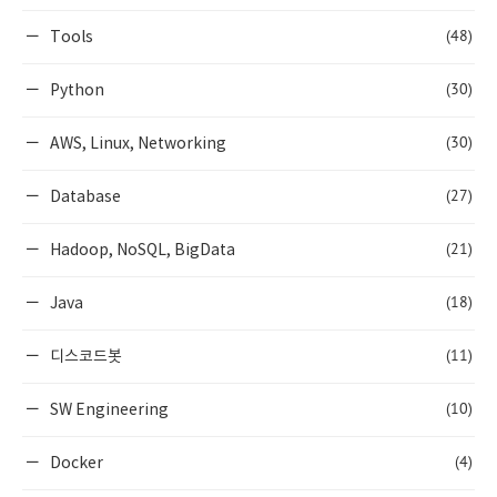
(48)
Tools
(30)
Python
(30)
AWS, Linux, Networking
(27)
Database
(21)
Hadoop, NoSQL, BigData
(18)
Java
(11)
디스코드봇
(10)
SW Engineering
(4)
Docker