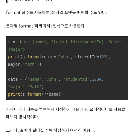
format 함수를 사용하여, 문자열 포맷을 매핑할 수도 있다.
문자열.format(파라미터) 형식으로 사용한다.
s = 
'Name:{name}, Student Id:{studentId}, Major:
{major}'
print
(s.
format
(name=
'John'
, studentId=
1234
, 
major=
'Math'
))

data = {
'name'
:
'John'
, 
'studentId'
:
1234
, 
'major'
:
'Math'
print
(s.
format
(**data))
파라미터에 이름을 부여해서 지정하기 때문에 % 오퍼레이터를 사용할
때보다 명시적이다.
그러나, 길이가 길어질 수록 작성하기 여전히 어렵다.