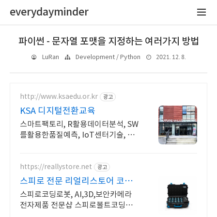
everydayminder
파이썬 - 문자열 포맷을 지정하는 여러가지 방법
2021. 12. 8.
LuRan
Development / Python
http://www.ksaedu.or.kr
광고
KSA 디지털전환교육
스마트팩토리, R활용데이터분석, SW
를활용한품질예측, IoT센터기술, 파
이썬활용
https://reallystore.net
광고
스피로 전문 리얼리스토어 코딩
교육을 쉽고 재밌게
스피로코딩로봇, AI,3D,보안카메라
전자제품 전문샵 스피로볼트코딩로
봇, 스피로볼트파워팩, 스피로미니등