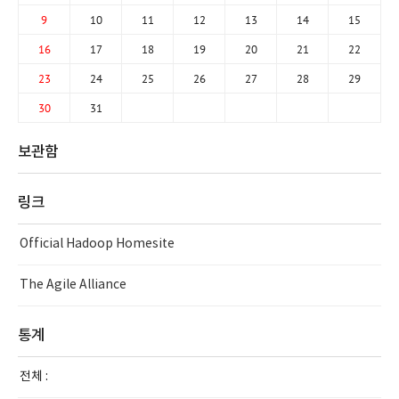
9
10
11
12
13
14
15
16
17
18
19
20
21
22
23
24
25
26
27
28
29
30
31
보관함
링크
Official Hadoop Homesite
The Agile Alliance
통계
전체 :