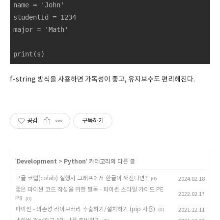
name = 'John'

studentId = 1234

major = 'Math'

print(s)
f-string 방식을 사용하면 가독성이 좋고, 유지보수도 편리해진다.
공감
구독하기
'
Development
>
Python
' 카테고리의 다른 글
구글 코랩(colab) 실행시 그래프에서 한글이 깨진다면?
(0)
2024.02.18
좋은 파이썬 코드 작성을 위한 필독 - 파이썬 스타일 가이드 PE
2022.02.17
P8
(0)
파이썬 - 의존성 라이브러리 추출하기/설치하기 (pip 사용)
(0)
2021.12.11