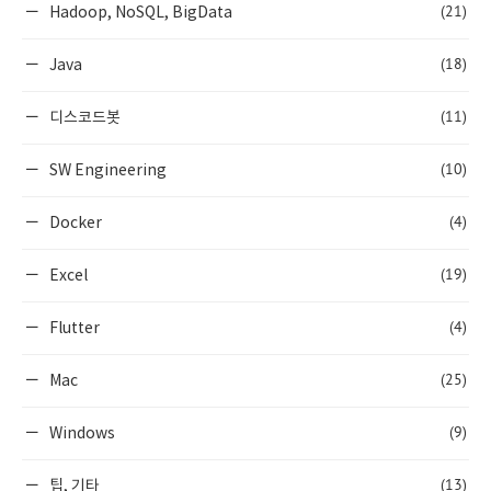
(21)
Hadoop, NoSQL, BigData
(18)
Java
(11)
디스코드봇
(10)
SW Engineering
(4)
Docker
(19)
Excel
(4)
Flutter
(25)
Mac
(9)
Windows
(13)
팁, 기타