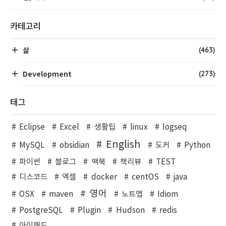
카테고리
(463)
삶
(273)
Development
태그
Eclipse
Excel
생활팁
linux
logseq
English
MySQL
obsidian
도커
Python
파이썬
블로그
맥북
책리뷰
TEST
디스코드
엑셀
docker
centOS
java
영어
OSX
maven
노트앱
Idiom
PostgreSQL
Plugin
Hudson
redis
아이패드