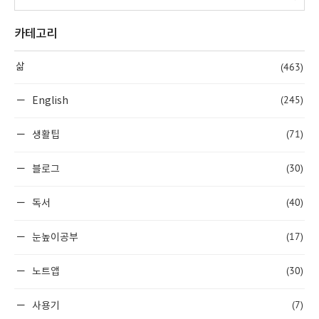
카테고리
(463)
삶
(245)
English
(71)
생활팁
(30)
블로그
(40)
독서
(17)
눈높이공부
(30)
노트앱
(7)
사용기