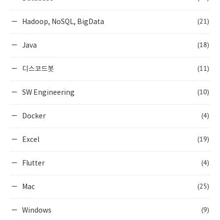
(21)
Hadoop, NoSQL, BigData
(18)
Java
(11)
디스코드봇
(10)
SW Engineering
(4)
Docker
(19)
Excel
(4)
Flutter
(25)
Mac
(9)
Windows