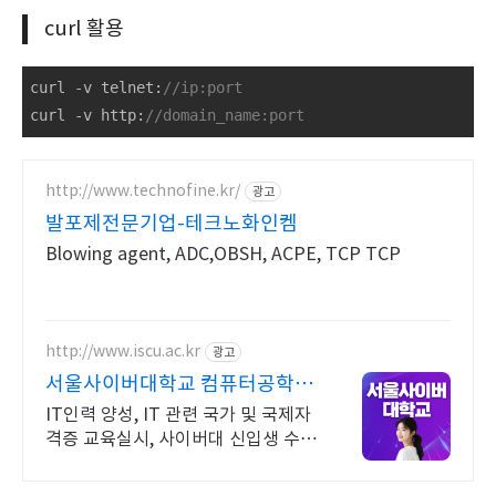
curl 활용
curl -v telnet:
//ip:port
curl -v http:
//domain_name:port
http://www.technofine.kr/
광고
발포제전문기업-테크노화인켐
Blowing agent, ADC,OBSH, ACPE, TCP TCP
http://www.iscu.ac.kr
광고
서울사이버대학교 컴퓨터공학과
2026 가을학기 신편입생
IT인력 양성, IT 관련 국가 및 국제자
격증 교육실시, 사이버대 신입생 수 1
위 장학금 지급 1위, 학사 석사 박사
온라인복수학위까지