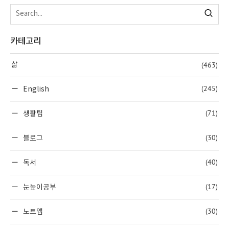
카테고리
(463)
삶
(245)
English
(71)
생활팁
(30)
블로그
(40)
독서
(17)
눈높이공부
(30)
노트앱