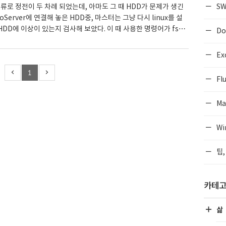
SW
류로 정전이 두 차례 되었는데, 아마도 그 때 HDD가 문제가 생긴
roServer에 연결해 놓은 HDD중, 마스터는 그냥 다시 linux를 설
HDD에 이상이 있는지 검사해 보았다. 이 때 사용한 명령어가 fsck
Do
상태에서 다음과 같이 실행하여 이상이 없음을 확인하였다. 휴우~ [r
~]# fsck -TV /dev/sdb1 [/sbin/fsck.ext3 (1) -- /dev/sdb1]
Ex
/sdb1 e2fsck 1.41.12 (17-May-2010) data: recovering jour
1
n, 8633/65544192 files, 81666168/262146654 bl..
Flu
Ma
Wi
팁,
카테
삶