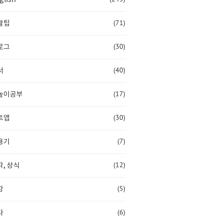
(71)
활팁
(30)
로그
(40)
서
(17)
높이공부
(30)
트앱
(7)
용기
(12)
, 상식
(5)
강
(6)
타