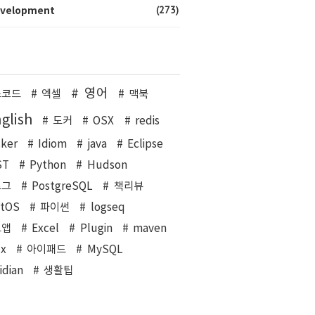
(273)
velopment
영어
스코드
엑셀
맥북
glish
도커
OSX
redis
ker
Idiom
java
Eclipse
ST
Python
Hudson
로그
PostgreSQL
책리뷰
ntOS
파이썬
logseq
트앱
Excel
Plugin
maven
ux
아이패드
MySQL
idian
생활팁