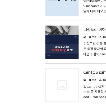
VirtualBox
S instance
일에 대해 메모를 
유폴더 메뉴를 활
경로 d:/vbox/s
좋겠다. share
디렉토리 이하
도록 해줘야 할 것
LuRan
D
r shared mount
디렉토리 이하 특
로 특정 문자열 
다음과 같이 she
nd . -name "
는 패턴" $ find
"검색어 또는 패턴
CentOS sa
다. -l, --files
LuRan
D
d lines are w..
1. samba 설치
mba를 사용할 
add luran p
다음과 같이 samb