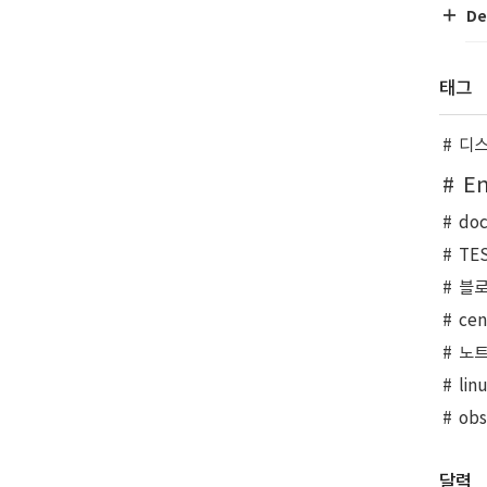
De
태그
디
En
doc
TE
블
ce
노
lin
obs
달력