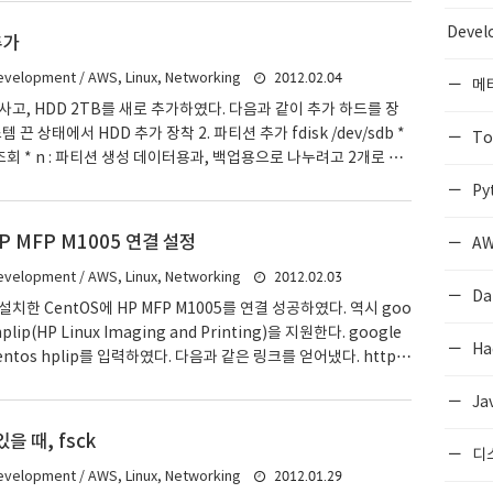
samba/smb.conf를 수정하자. workgroup = WORKGROUP h
= 192.168.1. 으로 설정하였다. 나의 데이터가 있는 곳을 추가해 주었
Devel
추가
omment = my data path = /mnt/data/share public = yes
2012.02.04
evelopment / AWS, Linux, Networking
메
고, HDD 2TB를 새로 추가하였다. 다음과 같이 추가 하드를 장
템 끈 상태에서 HDD 추가 장착 2. 파티션 추가 fdisk /dev/sdb *
To
 조회 * n : 파티션 생성 데이터용과, 백업용으로 나누려고 2개로 나
ev/sdb1, /dev/sdb2가 생성되었다. 잘 나뉘었는지, fdisk -l /d
Py
 3. ext3으로 포맷 mkfs -t ext3 /dev/sdb1 mkfs -t ext3 /d
운트 포인트 생성 mkdir -p /mnt/data mkdir -p /mnt/backup
P MFP M1005 연결 설정
AW
 인식되도록 설정 mount /dev/sdb1 /mnt/data mount /de
2012.02.03
evelopment / AWS, Linux, Networking
Da
한 CentOS에 HP MFP M1005를 연결 성공하였다. 역시 goo
plip(HP Linux Imaging and Printing)을 지원한다. google
Ha
ntos hplip를 입력하였다. 다음과 같은 링크를 얻어냈다. http://
ce.com/hplip-web/install/manual/distros/centos.html
Ja
pported Printers"를 선택하여, 입력했다. 프린터 종류까지 선택
p://hplipopensource.com/hplip-web/models/laserjet/
을 때, fsck
_m1005.html 지원된다고 하니 아주 기쁘다. :) 프린터를 연결하자.
디
2012.01.29
evelopment / AWS, Linux, Networking