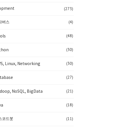
(273)
opment
(4)
타버스
(48)
ols
(30)
thon
(30)
S, Linux, Networking
(27)
tabase
(21)
doop, NoSQL, BigData
(18)
va
(11)
스코드봇