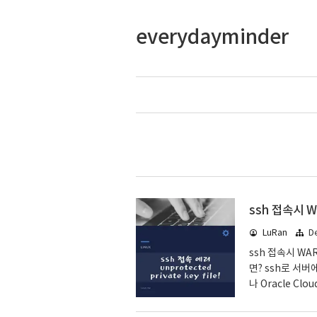
everydayminder
LuRan
D
ssh 접속시 WAR
면? ssh로 서버
나 Oracle Clo
운로드 한 후 서버에
@서버주소 그런데