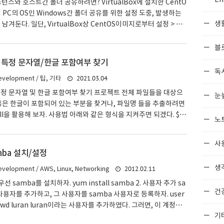
 인스턴스와 호스트간 폴더 공유하려면? VirtualBox에 설치한 CentO
와 내 PC의 OS인 Windows간 폴더 공유를 위한 설정 도중, 발생하는
생
남겨둔다. 일단, VirtualBox상 CentOS이미지로부터 설정 > 공
성화 시키면, 어떤 폴더를 공유할 것인지 설정할 수 있다. 예) 폴더
hared 폴더이름 shared 그 후, Linux로 들어가면 끝! .. 이면, 정말
블
d라는 이름으로 공유하기로 했다만, linux상에서 저 녀석을 알 수 있
 특정 문자열/한글 포함여부 찾기
이다. linux에 들어가서, 다음과 같이 입력해보자. cd /mnt mkdi
독
2021.03.04
evelopment / 팁, 기타
 -t vboxsf shared..
정 문자열 및 한글 포함여부 찾기 프로젝트 전체 파일들을 대상으
눈
혹은 한글이 포함되어 있는 부분을 찾거나, 파일명 들을 추출하려면
ll을 활용해 보자. 사용법 아래와 같은 형식을 지켜주면 되겠다. $ fi
노
파일명 또는 파일명 패턴" -print0 | xargs -0 egrep -l "검색어 또
 . -name "파일명 또는 파일명 패턴" -print0 | xargs -0 egrep
사
" egrep 옵션 참고 egrep 뒤에 -l 옵션을 주면 파일명을 출력한
mba 설치/설정
-with-matches Only the names of files containing selecte
생각
2012.02.11
evelopment / AWS, Linux, Networking
 우선 samba를 설치하자. yum install samba 2. 사용자 추가 sa
건
사용자를 추가하고, 그 사용자를 samba 사용자로 등록하자. user
asswd luran luran이라는 사용자를 추가하였다. 그러면, 이 계정은
기
a 사용자로 추가할 수 있다. smbpasswd -a luran 3. samba