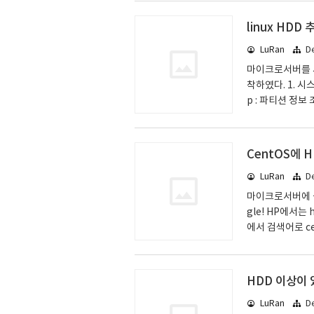
환경 설정 /etc/
osts allow 
linux HDD 
다. [mydata] c
LuRan
D
writa..
마이크로서버를 사
착하였다. 1. 시스
p : 파티션 정보
누었다. 그래서, /d
ev/sdb로 조회하자.
ev/sdb2 4. 마
CentOS에 H
5. 부팅시 자동으로
LuRan
D
v/s..
마이크로서버에 설치
gle! HP에서는 h
에서 검색어로 ce
hplipopensour
옆의 메뉴에 "Su
하고, 조회하면 htt
HDD 이상이 있
hp_laserjet
LuRan
D
(..