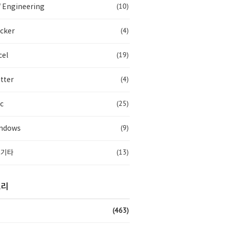
(10)
 Engineering
(4)
cker
(19)
cel
(4)
tter
(25)
c
(9)
ndows
(13)
 기타
고리
(463)