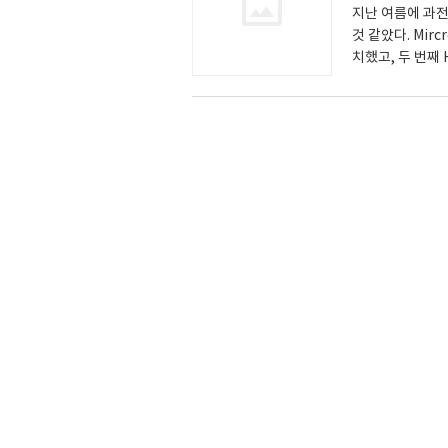
지난 여름에 과전
것 같았다. Mirc
치했고, 두 번째 
unmount된 
oot@localhost 
fsck.ext3 /dev
nal data: clea