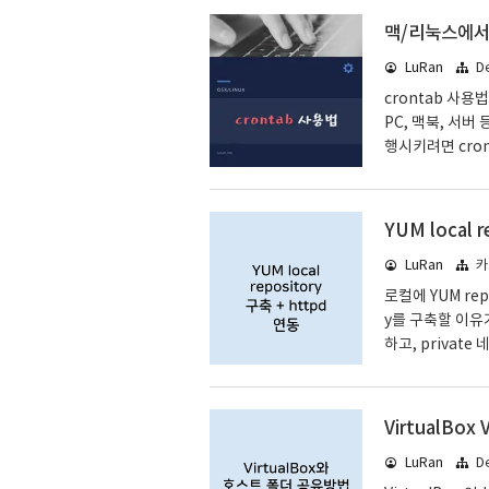
다면? @@@
맥/리눅스에서 
@@@@@@@
LuRan
D
G: UNPROTE
@@@@@@@@
crontab 사용
PC, 맥북, 서
행시키려면 cron
적인 사용법에 대
크들을 cron j
기, cron job
YUM local 
rontab -l c
LuRan
카
on job 목록을
로컬에 YUM rep
y를 구축할 이유가
하고, private
설정하는 방법을 적
pm 파일들을 ft
출하자. 이미지로부
VirtualB
D iso 파일들을 다
LuRan
D
6.4-x86_64_b