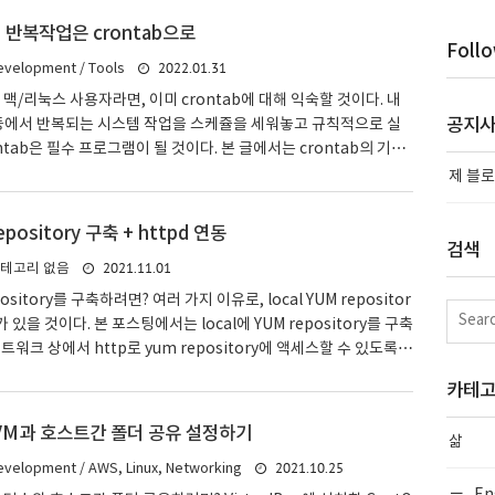
@@@@@@@@@@@@@@@@@@@@@@@@@@@@
반복작업은 crontab으로
@@@@@@@@@@@@@@@@@@@@@ @ WARNIN
Foll
2022.01.31
evelopment / Tools
CTED PRIVATE KEY FILE! @ @@@@@@@@@@@@@@
..
법 맥/리눅스 사용자라면, 이미 crontab에 대해 익숙할 것이다. 내
공지
버 등에서 반복되는 시스템 작업을 스케쥴을 세워놓고 규칙적으로 실
tab은 필수 프로그램이 될 것이다. 본 글에서는 crontab의 기본
해 정리하고자 한다. 기본 사용법 crontab에 등록되어 있는 태스
제 블로
ob이라고 부른다. 본 섹션에서는 cron job 확인하기, 등록/편집하
의 일정관련 설정 방법 등에 대해 살펴보자. cron job들 확인하기 $ c
repository 구축 + httpd 연동
rontab -l (엘) 옵션을 지정하면, 현재 내 PC/서버에 지정되어 있는 cr
검색
2021.11.01
테고리 없음
 확인할 수 있다. 만약, 정상적으로 등록/편집한 작업이 제대로..
ository를 구축하려면? 여러 가지 이유로, local YUM repositor
 있을 것이다. 본 포스팅에서는 local에 YUM repository를 구축
 네트워크 상에서 http로 yum repository에 액세스할 수 있도록
는다. 원본 rpm 파일 확보 이미 존재하는 repository로부터 r
카테
p, scp 등으로 복사하거나, 설치 이미지로부터 rpm 파일들을 추
터 복사하려면, www.centos.org에 접속하여 원본 설치용 DV
ox VM과 호스트간 폴더 공유 설정하기
삶
운로드 한다. CentOS-6.4-x86_64_bin-DVD1.iso CentOS-
2021.10.25
evelopment / AWS, Linux, Networking
in-DVD2.iso 파일을 다..
En