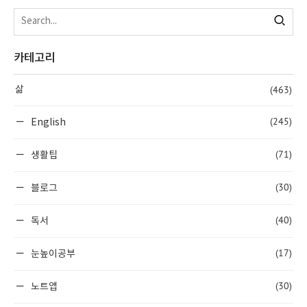
카테고리
(463)
삶
(245)
English
(71)
생활팁
(30)
블로그
(40)
독서
(17)
눈높이공부
(30)
노트앱