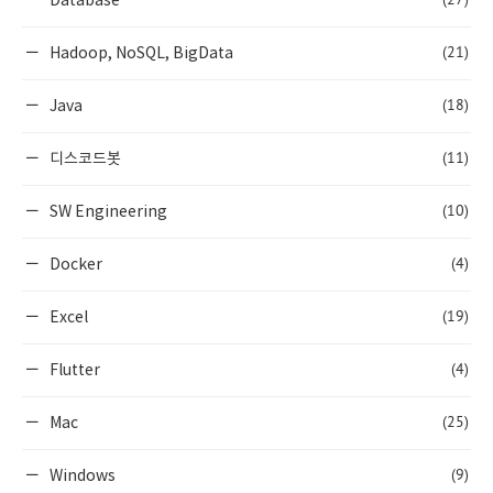
Database
(21)
Hadoop, NoSQL, BigData
(18)
Java
(11)
디스코드봇
(10)
SW Engineering
(4)
Docker
(19)
Excel
(4)
Flutter
(25)
Mac
(9)
Windows