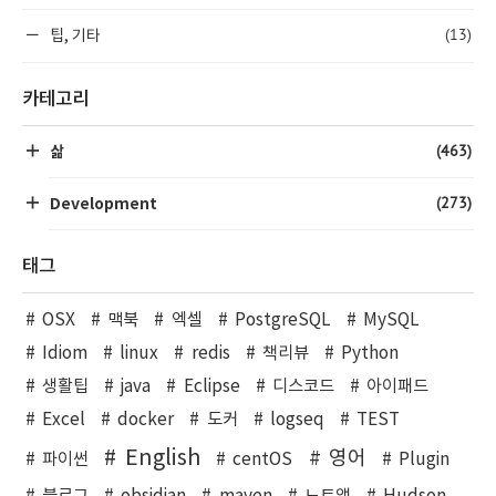
(13)
팁, 기타
카테고리
(463)
삶
(273)
Development
태그
OSX
맥북
엑셀
PostgreSQL
MySQL
Idiom
linux
redis
책리뷰
Python
생활팁
java
Eclipse
디스코드
아이패드
Excel
docker
도커
logseq
TEST
English
영어
파이썬
centOS
Plugin