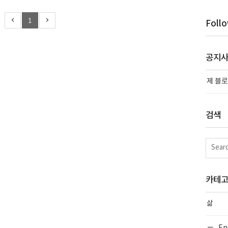
 책을 읽고 나서 생각해 보니, 왜 이렇게 한글 책 제목을 지었을까 하
1
 회고라는 말을 쓰면 사람들이 잘 모를까봐? 회고를 통해 좋은 팀을
Foll
 것이 너무나 당연해서 의도적으로 생략한 것인가? 우리나라에서는
조라서? 물론, ..
공지
제 블로
검색
카테
삶
En