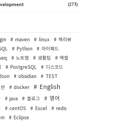
(273)
velopment
gin
maven
linux
책리뷰
SQL
Python
아이패드
seq
노트앱
생활팁
엑셀
X
PostgreSQL
디스코드
dson
obsidian
TEST
English
이썬
docker
영어
북
java
블로그
커
centOS
Excel
redis
om
Eclipse