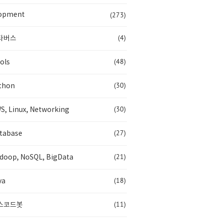
(273)
opment
(4)
타버스
(48)
ols
(30)
thon
(30)
S, Linux, Networking
(27)
tabase
(21)
doop, NoSQL, BigData
(18)
va
(11)
스코드봇