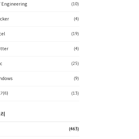
(10)
 Engineering
(4)
cker
(19)
cel
(4)
tter
(25)
c
(9)
ndows
(13)
 기타
고리
(463)