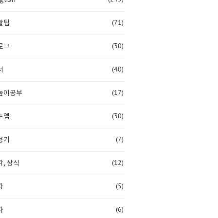
(71)
활팁
(30)
로그
(40)
서
(17)
높이공부
(30)
트앱
(7)
용기
(12)
, 상식
(5)
강
(6)
타