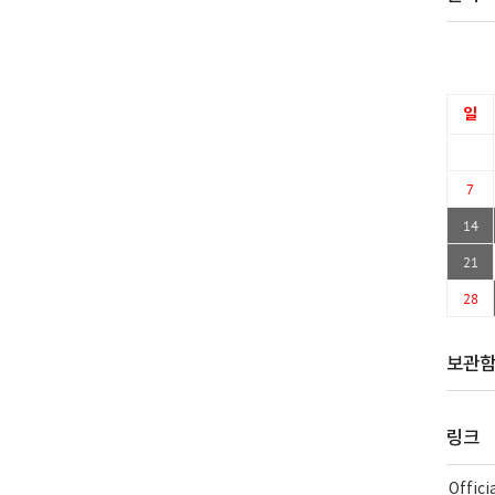
일
7
14
21
28
보관
링크
Offic