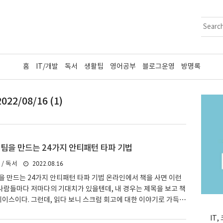
홈
IT/개발
독서
생활팁
영어공부
블로그운영
방명록
2022/08/16 (1)
 팀을 만드는 24가지 안티패턴 타파 기법
2022.08.16
 / 독서
팀을 만드는 24가지 안티패턴 타파 기법 온라인에서 책을 사면 이런
 사람들마다 저마다의 기대치가 있을텐데, 내 경우는 제목을 보고 책
케이스이다. 그런데, 읽다 보니 스크럼 회고에 대한 이야기로 가득했
글 제목 위에 필기체로 쓰여있는 원제목이 눈에 들어왔다. "Retros
IT
ntipatterns" 즉, 이 책의 원제목은 회고 안티패턴이라고 이미 정직하