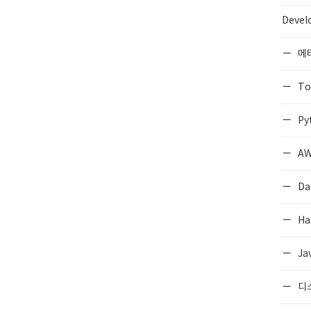
Devel
메
To
Py
AW
Da
Ha
Ja
디