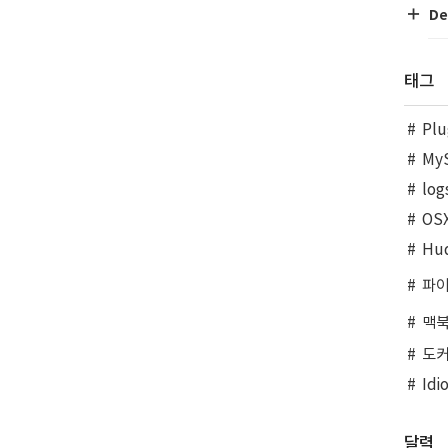
De
태그
Plu
My
log
OS
Hu
파
맥
도
Idi
달력