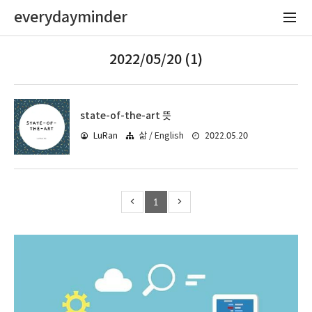
everydayminder
2022/05/20 (1)
state-of-the-art 뜻
2022.05.20
LuRan
삶 / English
1