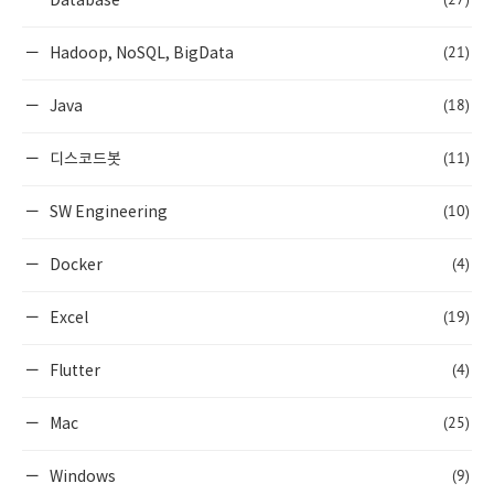
Database
(21)
Hadoop, NoSQL, BigData
(18)
Java
(11)
디스코드봇
(10)
SW Engineering
(4)
Docker
(19)
Excel
(4)
Flutter
(25)
Mac
(9)
Windows