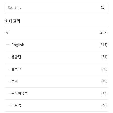
카테고리
(463)
삶
(245)
English
(71)
생활팁
(30)
블로그
(40)
독서
(17)
눈높이공부
(30)
노트앱