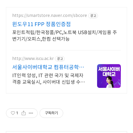
https://smartstore.naver.com/sbcore
광고
윈도우11 FPP 정품인증점
포인트적립/한국정품/PC,노트북 USB설치/게임용 주
변기기/오피스,한컴 선택가능
http://www.iscu.ac.kr
광고
서울사이버대학교 컴퓨터공학과
2026 가을학기 신편입생
IT인력 양성, IT 관련 국가 및 국제자
격증 교육실시, 사이버대 신입생 수 1
위 장학금 지급 1위, 학사 석사 박사
온라인복수학위까지
1
구독하기