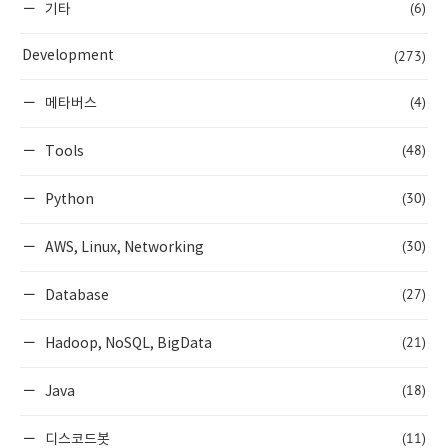
(6)
기타
(273)
Development
(4)
메타버스
(48)
Tools
(30)
Python
(30)
AWS, Linux, Networking
(27)
Database
(21)
Hadoop, NoSQL, BigData
(18)
Java
(11)
디스코드봇