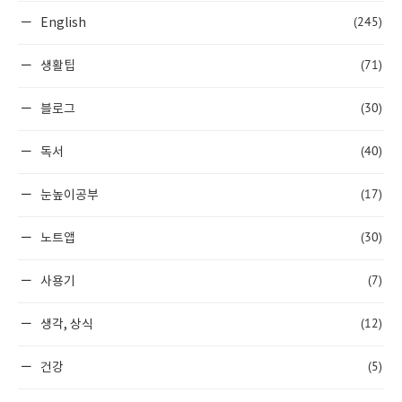
(245)
English
(71)
생활팁
(30)
블로그
(40)
독서
(17)
눈높이공부
(30)
노트앱
(7)
사용기
(12)
생각, 상식
(5)
건강