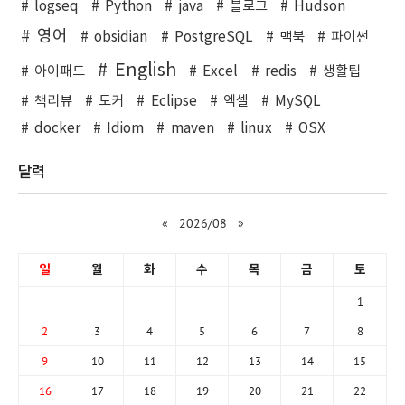
logseq
Python
java
블로그
Hudson
영어
obsidian
PostgreSQL
맥북
파이썬
English
아이패드
Excel
redis
생활팁
책리뷰
도커
Eclipse
엑셀
MySQL
docker
Idiom
maven
linux
OSX
달력
«
2026/08
»
일
월
화
수
목
금
토
1
2
3
4
5
6
7
8
9
10
11
12
13
14
15
16
17
18
19
20
21
22