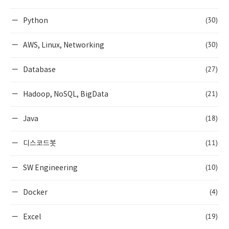
(30)
Python
(30)
AWS, Linux, Networking
(27)
Database
(21)
Hadoop, NoSQL, BigData
(18)
Java
(11)
디스코드봇
(10)
SW Engineering
(4)
Docker
(19)
Excel