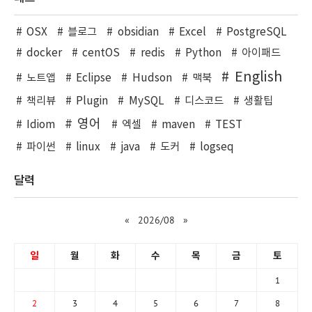
OSX
블로그
obsidian
Excel
PostgreSQL
docker
centOS
redis
Python
아이패드
English
노트앱
Eclipse
Hudson
맥북
책리뷰
Plugin
MySQL
디스코드
생활팁
영어
Idiom
엑셀
maven
TEST
파이썬
linux
java
도커
logseq
달력
«
2026/08
»
일
월
화
수
목
금
토
1
2
3
4
5
6
7
8