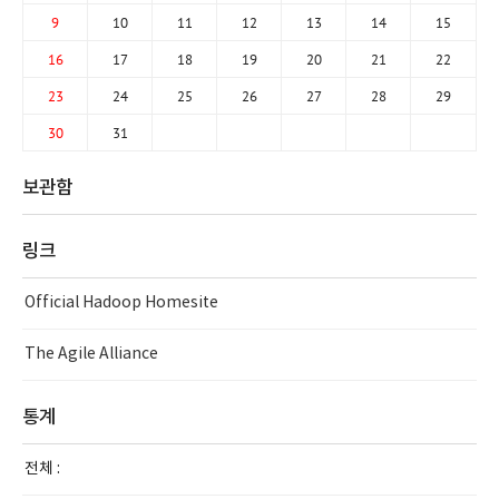
9
10
11
12
13
14
15
16
17
18
19
20
21
22
23
24
25
26
27
28
29
30
31
보관함
링크
Official Hadoop Homesite
The Agile Alliance
통계
전체 :