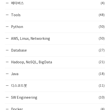
(4)
메타버스
(48)
Tools
(30)
Python
(30)
AWS, Linux, Networking
(27)
Database
(21)
Hadoop, NoSQL, BigData
(18)
Java
(11)
디스코드봇
(10)
SW Engineering
(4)
Docker