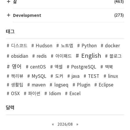
(463)
삶
(273)
Development
태그
디스코드
Hudson
노트앱
Python
docker
English
obsidian
redis
아이패드
블로그
영어
centOS
엑셀
PostgreSQL
맥북
책리뷰
MySQL
도커
java
TEST
linux
생활팁
maven
logseq
Plugin
Eclipse
OSX
파이썬
Idiom
Excel
달력
«
2026/08
»