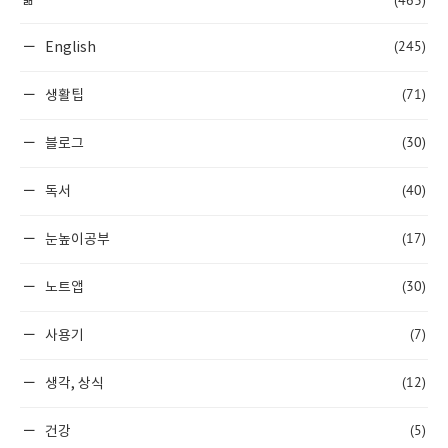
(245)
English
(71)
생활팁
(30)
블로그
(40)
독서
(17)
눈높이공부
(30)
노트앱
(7)
사용기
(12)
생각, 상식
(5)
건강