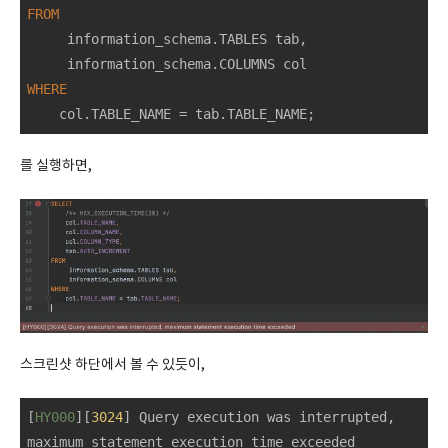
FROM
     information_schema.TABLES tab,

WHERE
    col.TABLE_NAME 
=
 tab.TABLE_NAME;
를 실행하면,
스크린샷 하단에서 볼 수 있듯이,
[
HY000
][
3024
] Query execution was interrupted, 
maximum statement execution time exceeded