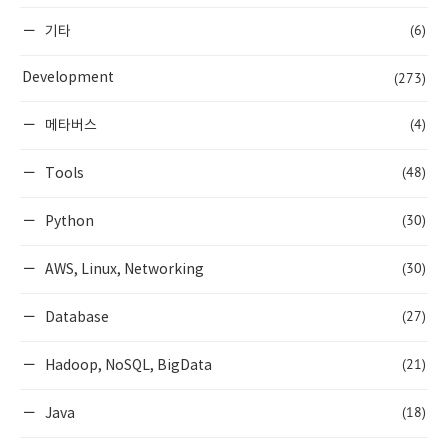
(6)
기타
(273)
Development
(4)
메타버스
(48)
Tools
(30)
Python
(30)
AWS, Linux, Networking
(27)
Database
(21)
Hadoop, NoSQL, BigData
(18)
Java