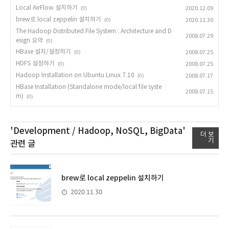
Local AirFlow 설치하기
(0)
2020.12.09
brew로 local zeppelin 설치하기
(0)
2020.11.30
The Hadoop Distributed File System : Architecture and D
2008.07.29
esign 요약
(0)
HBase 설치/설정하기
(0)
2008.07.25
HDFS 설정하기
(0)
2008.07.25
Hadoop Installation on Ubuntu Linux 7.10
(0)
2008.07.17
HBase Installation (Standalone mode/local file syste
2008.07.15
m)
(0)
'Development / Hadoop, NoSQL, BigData'
더 보
기
관련 글
brew로 local zeppelin 설치하기
2020.11.30