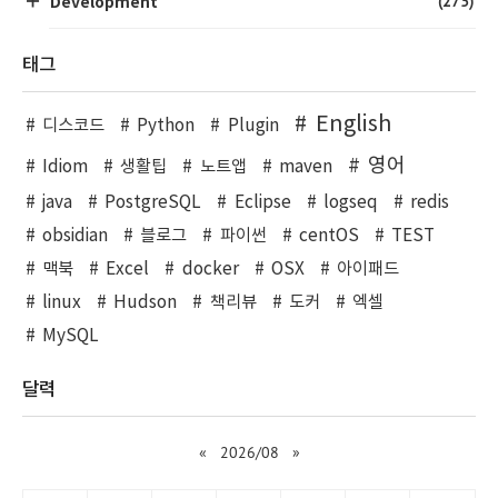
(273)
Development
태그
English
디스코드
Python
Plugin
영어
Idiom
생활팁
노트앱
maven
java
PostgreSQL
Eclipse
logseq
redis
obsidian
블로그
파이썬
centOS
TEST
맥북
Excel
docker
OSX
아이패드
linux
Hudson
책리뷰
도커
엑셀
MySQL
달력
«
2026/08
»