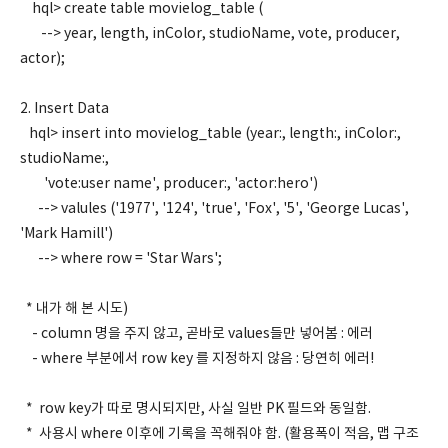
hql> create table movielog_table (
--> year, length, inColor, studioName, vote, producer,
actor);
2. Insert Data
hql> insert into movielog_table (year:, length:, inColor:,
studioName:,
'vote:user name', producer:, 'actor:hero')
--> valules ('1977', '124', 'true', 'Fox', '5', 'George Lucas',
'Mark Hamill')
--> where row = 'Star Wars';
* 내가 해 본 시도)
- column 명을 주지 않고, 곧바로 values들만 넣어봄 : 에러
- where 부분에서 row key 를 지정하지 않음 : 당연히 에러!
* row key가 따로 명시되지만, 사실 일반 PK 필드와 동일함.
* 사용시 where 이후에 기록을 꼭해줘야 함. (활용폭이 적음, 맵 구조