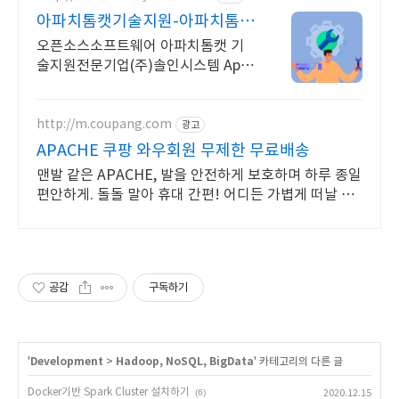
아파치톰캣기술지원-아파치톰캣
20년이상 기술지원 노하우
오픈소스소프트웨어 아파치톰캣 기
술지원전문기업(주)솔인시스템 Apac
heAPACHE
http://m.coupang.com
광고
APACHE 쿠팡 와우회원 무제한 무료배송
맨발 같은 APACHE, 발을 안전하게 보호하며 하루 종일
편안하게. 돌돌 말아 휴대 간편! 어디든 가볍게 떠날 수
있도록 쿠팡이 함께해요.
공감
구독하기
'
Development
>
Hadoop, NoSQL, BigData
' 카테고리의 다른 글
Docker기반 Spark Cluster 설치하기
(6)
2020.12.15