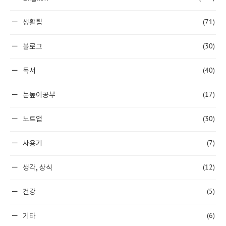
(71)
생활팁
(30)
블로그
(40)
독서
(17)
눈높이공부
(30)
노트앱
(7)
사용기
(12)
생각, 상식
(5)
건강
(6)
기타