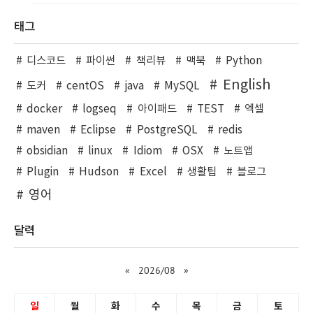
태그
디스코드
파이썬
책리뷰
맥북
Python
English
도커
centOS
java
MySQL
docker
logseq
아이패드
TEST
엑셀
maven
Eclipse
PostgreSQL
redis
obsidian
linux
Idiom
OSX
노트앱
Plugin
Hudson
Excel
생활팁
블로그
영어
달력
«
2026/08
»
일
월
화
수
목
금
토