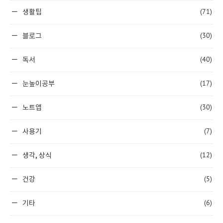
(71)
생활팁
(30)
블로그
(40)
독서
(17)
눈높이공부
(30)
노트앱
(7)
사용기
(12)
생각, 상식
(5)
건강
(6)
기타