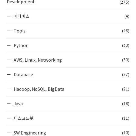
(273)
Development
(4)
메타버스
(48)
Tools
(30)
Python
(30)
AWS, Linux, Networking
(27)
Database
(21)
Hadoop, NoSQL, BigData
(18)
Java
(11)
디스코드봇
(10)
SW Engineering