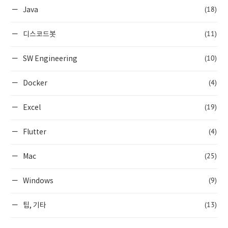
(18)
Java
(11)
디스코드봇
(10)
SW Engineering
(4)
Docker
(19)
Excel
(4)
Flutter
(25)
Mac
(9)
Windows
(13)
팁, 기타