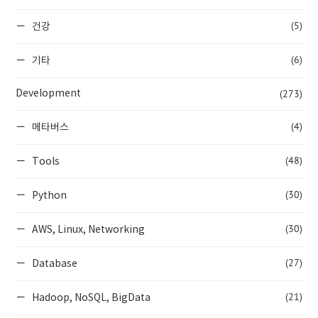
(5)
건강
(6)
기타
(273)
Development
(4)
메타버스
(48)
Tools
(30)
Python
(30)
AWS, Linux, Networking
(27)
Database
(21)
Hadoop, NoSQL, BigData