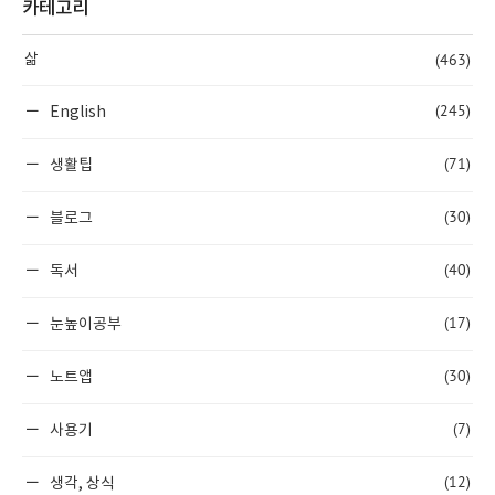
카테고리
(463)
삶
(245)
English
(71)
생활팁
(30)
블로그
(40)
독서
(17)
눈높이공부
(30)
노트앱
(7)
사용기
(12)
생각, 상식