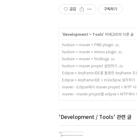
공감
구독하기
'
Development
>
Tools
' 카테고리의 다른 글
hudson + maven + PMD plugin
(0)
hudson + maven + emma plugin
(0)
hudson + maven + findbugs
(0)
hudson + maven project 설정하기
(0)
Eclipse + Anyframe IDE를 활용한 Anyfram
Eclipse + Anyframe IDE + m2eclipse 설치하기
maven - Eclipse에서 maven project + WTP
maven - maven project를 eclipse + WT
'Development / Tools'
관련 글