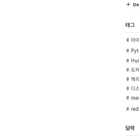
De
태그
아
Pyt
Hu
도
책
디
ma
red
달력