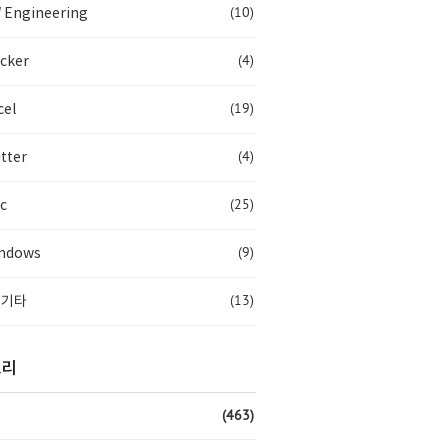
(10)
 Engineering
(4)
cker
(19)
cel
(4)
tter
(25)
c
(9)
ndows
(13)
 기타
고리
(463)