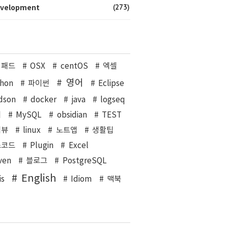
(273)
velopment
이패드
OSX
centOS
엑셀
영어
hon
파이썬
Eclipse
dson
docker
java
logseq
커
MySQL
obsidian
TEST
리뷰
linux
노트앱
생활팁
스코드
Plugin
Excel
ven
블로그
PostgreSQL
English
is
Idiom
맥북