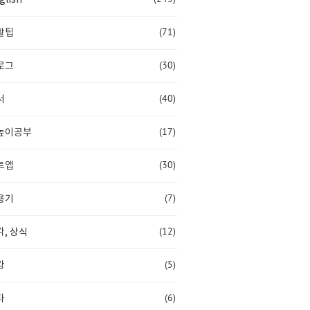
(71)
활팁
(30)
로그
(40)
서
(17)
높이공부
(30)
트앱
(7)
용기
(12)
, 상식
(5)
강
(6)
타