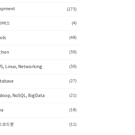
(273)
opment
(4)
타버스
(48)
ols
(30)
thon
(30)
S, Linux, Networking
(27)
tabase
(21)
doop, NoSQL, BigData
(18)
va
(11)
스코드봇